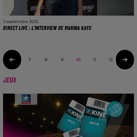
2 septembre 2023
D!RECT LIVE : L'INTERVIEW DE MARINA KAYE
La chanteuse se produit ce soir à Pont-à-Mousson
7
8
9
10
11
12
13
JEUX