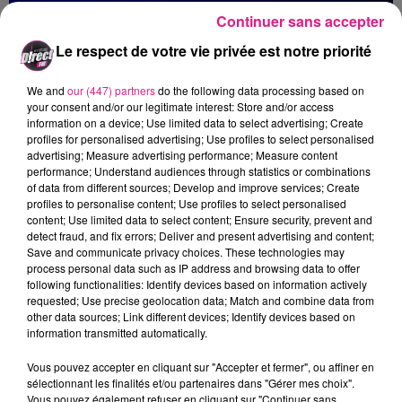
Continuer sans accepter
18 septembre 2023
MONUMENTAL TOUR : 22 000 PERSONNES SUR LA PLACE
Le respect de votre vie privée est notre priorité
STANISLAS
Un cadeau grandiose à l’occasion du 40e anniversaire
We and
our (447) partners
do the following data processing based on
your consent and/or our legitimate interest: Store and/or access
de l'inscription de la place Stanislas au patrimoine
information on a device; Use limited data to select advertising; Create
mondial de l'UNESCO.
profiles for personalised advertising; Use profiles to select personalised
advertising; Measure advertising performance; Measure content
performance; Understand audiences through statistics or combinations
of data from different sources; Develop and improve services; Create
profiles to personalise content; Use profiles to select personalised
content; Use limited data to select content; Ensure security, prevent and
detect fraud, and fix errors; Deliver and present advertising and content;
Save and communicate privacy choices. These technologies may
process personal data such as IP address and browsing data to offer
following functionalities: Identify devices based on information actively
requested; Use precise geolocation data; Match and combine data from
other data sources; Link different devices; Identify devices based on
18 septembre 2023
information transmitted automatically.
METZ L’ETUDIANTE : HORAIRES, DÉFILÉ, CONCERTS, … LE
PROGRAMME DE...
Vous pouvez accepter en cliquant sur "Accepter et fermer", ou affiner en
Durant 4 jours, les rues de Metz et les universités
sélectionnant les finalités et/ou partenaires dans "Gérer mes choix".
Vous pouvez également refuser en cliquant sur "Continuer sans
vont s’animer au rythme des animations proposées