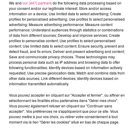
We and
our (447) partners
do the following data processing based on
your consent and/or our legitimate interest: Store and/or access
information on a device; Use limited data to select advertising; Create
profiles for personalised advertising; Use profiles to select personalised
advertising; Measure advertising performance; Measure content
performance; Understand audiences through statistics or combinations
of data from different sources; Develop and improve services; Create
profiles to personalise content; Use profiles to select personalised
content; Use limited data to select content; Ensure security, prevent and
detect fraud, and fix errors; Deliver and present advertising and content;
Save and communicate privacy choices. These technologies may
process personal data such as IP address and browsing data to offer
following functionalities: Identify devices based on information actively
requested; Use precise geolocation data; Match and combine data from
other data sources; Link different devices; Identify devices based on
LYCÉE PROFESSIONNEL RÉGIONAL ANDRÉ CITROËN
information transmitted automatically.
FIL ACTUS
Pour plus d'informations, rendez-vous sur : https://lyc-
citroen.monbureaunumerique.fr
Vous pouvez accepter en cliquant sur "Accepter et fermer", ou affiner en
sélectionnant les finalités et/ou partenaires dans "Gérer mes choix".
6 août 2026
Vous pouvez également refuser en cliquant sur "Continuer sans
Metz : une distribution de lunette gratuite pour voir
accepter". Vos préférences ne s'appliqueront que pour ce site. Vous
l’éclipse
pouvez mettre à jour vos choix, ou retirer votre consentement à tout
moment via le lien "Gérer les cookies" situé en bas de chaque page.
5 août 2026