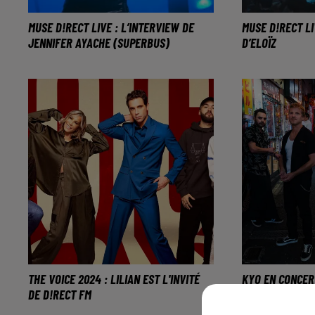
MUSE D!RECT LIVE : L’INTERVIEW DE
MUSE D!RECT LI
JENNIFER AYACHE (SUPERBUS)
D’ELOÏZ
La chanteuse et le groupe
La chanteuse 
Superbus étaient à Metz ce
était à Metz 
vendredi 24 Mai.
THE VOICE 2024 : LILIAN EST L'INVITÉ
KYO EN CONCER
DE D!RECT FM
LES 20 ANS DE 
À l'issue de son audition à
Le 16 mars p