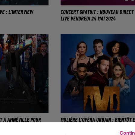
VE : L’INTERVIEW
CONCERT GRATUIT : NOUVEAU DIRECT
LIVE VENDREDI 24 MAI 2024
originaire de Lille
Le groupe Superbus sur la scè
ce vendredi 24 mai.
du Direct Live à Metz.
T À AMNÉVILLE POUR
MOLIÈRE L’OPÉRA URBAIN : BIENTÔT 
L'ALBUM "LE CHEMIN"
LORRAINE !
Contin
rochain, Kyo est au
Dove Attia était dans la région