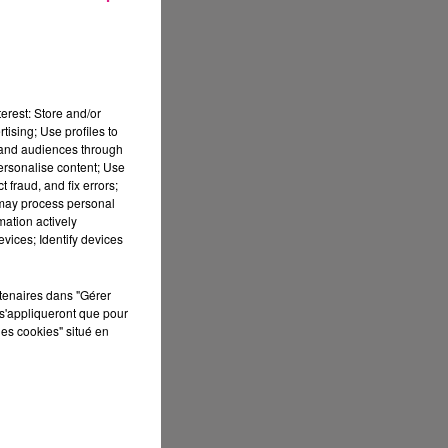
erest: Store and/or
tising; Use profiles to
tand audiences through
personalise content; Use
 fraud, and fix errors;
 may process personal
mation actively
vices; Identify devices
rtenaires dans "Gérer
S
s'appliqueront que pour
les cookies" situé en
oir