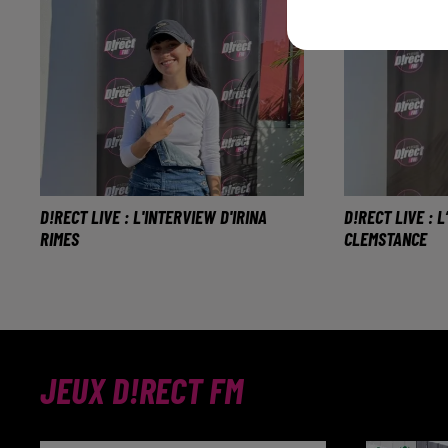
D!RECT LIVE : L'INTERVIEW D'IRINA
D!RECT LIVE : 
RIMES
CLEMSTANCE
Véritbale star en Roumanie, elle
La jeune arti
est présente ce soir au D!RECT
interprétera 
LIVE pour sa première scène en
morceaux fac
France.
Pont-à-Mous
JEUX D!RECT FM