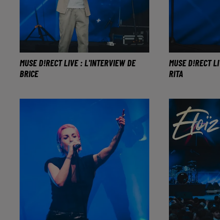
MUSE D!RECT LIVE : L'INTERVIEW DE
MUSE D!RECT LI
BRICE
RITA
Brice chantait sur la scène du
Rita a chanté
D!rect Live ce vendredi 24 mai.
D!rect Live c