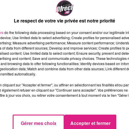
néville pour un
pour nous parler de son
célèbrera le 20ème
spectacle.
de la sortie de
Le respect de votre vie privée est notre priorité
Chemin".
ers
do the following data processing based on your consent and/or our legitimate int
device; Use limited data to select advertising; Create profiles for personalised adver
vertising; Measure advertising performance; Measure content performance; Unders
ns of data from different sources; Develop and improve services; Create profiles to 
alised content; Use limited data to select content; Ensure security, prevent and detect
ertising and content; Save and communicate privacy choices. These technologies
and browsing data to offer following functionalities: Identify devices based on infor
eolocation data; Match and combine data from other data sources; Link different de
nsmitted automatically.
cliquant sur "Accepter et fermer", ou affiner en sélectionnant les finalités et/ou pa
L'INTERVIEW DE MARINA
D!RECT LIVE : L'INTERVIEW DE THOMA
 également refuser en cliquant sur "Continuer sans accepter". Vos préférences ne 
LAROSE
tre à jour vos choix, ou retirer votre consentement à tout moment via le lien "Gérer 
se produit ce soir à
Le jeune lorrain se produit ce s
sson
à Pont-à-Mousson
Gérer mes choix
Accepter et fermer