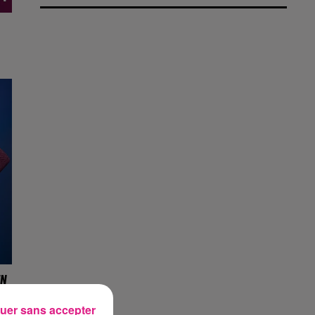
ne
EN
uer sans accepter