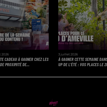
et 2026
3 juillet 2026
RTE CADEAU À GAGNER CHEZ LES
À GAGNER CETTE SEMAINE DAN
E PROXIMITÉ DE...
UP DE L'ÉTÉ : VOS PLACES LE ZO
LE PRIX DU CONTENU
DU LUNDI AU VENDREDI
R ET REMPORTEZ VOTRE
7H ET 10H, VENEZ REMP
ADEAU CARREFOUR DE
VOS PLACES POUR LE Z
É DE MOSELLE
D'AMNÉVILLE