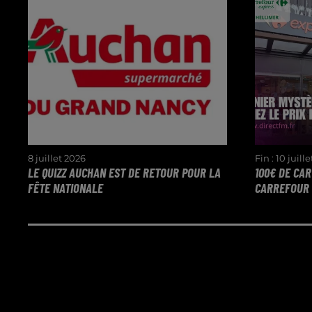
8 juillet 2026
Fin : 10 juill
LE QUIZZ AUCHAN EST DE RETOUR POUR LA
100€ DE CA
FÊTE NATIONALE
CARREFOUR D
Venez gagner vos chèques
TROUVEZ 
cadeaux de 50€ pour profiter du 14
DU PANIE
juillet !
CARTE C
PROXIMIT