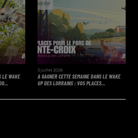
3 juillet 2026
S LE WAKE
A GAGNER CETTE SEMAINE DANS LE WAKE
O...
UP DES LORRAINS : VOS PLACES...
 ENTRE
Gagnez vos places pour le parc de
ORTEZ
Sainte-Croix dans le Wake Up de
OO
l'Été toute la semaine !