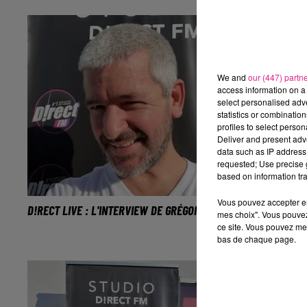
l'aveugle dans The Voice, Lilian a
Galaxie d'Am
intégré l'équipe de Mika.
concert qui 
anniversaire 
l'album "Le 
We and
our (447) partn
access information on a 
select personalised ad
statistics or combinatio
profiles to select person
Deliver and present adv
data such as IP address 
requested; Use precise g
based on information tra
Vous pouvez accepter en 
D!RECT LIVE : L'INTERVIEW DE GRÉGOIRE
D!RECT LIVE : 
mes choix". Vous pouvez
KAYE
Grégoire se représentera ce soir
ce site. Vous pouvez met
bas de chaque page.
La chanteuse 
devant des centaines de
Pont-à-Mou
personnes à Pont-à-Mousson.