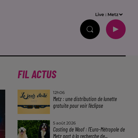
Live :
Metz
FIL ACTUS
12h06
Metz : une distribution de lunette
gratuite pour voir l’éclipse
5 août 2026
Casting de Woof : l'Euro-Métropole de
Metz part à la recherche de...