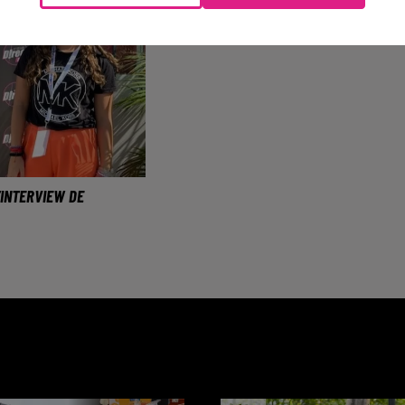
L’INTERVIEW DE
ste de 13 ans,
ce soir deux
e au public de
son.