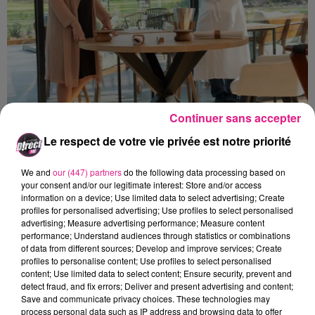
Continuer sans accepter
Le respect de votre vie privée est notre priorité
DESTINATION VOYAGE : DIRECTION LES HAUTS DE FRANCE AU
We and
our (447) partners
do the following data processing based on
your consent and/or our legitimate interest: Store and/or access
CHATEAU DE...
information on a device; Use limited data to select advertising; Create
Un trajet à 3h30 de la Lorraine.
profiles for personalised advertising; Use profiles to select personalised
advertising; Measure advertising performance; Measure content
performance; Understand audiences through statistics or combinations
of data from different sources; Develop and improve services; Create
profiles to personalise content; Use profiles to select personalised
content; Use limited data to select content; Ensure security, prevent and
detect fraud, and fix errors; Deliver and present advertising and content;
Save and communicate privacy choices. These technologies may
process personal data such as IP address and browsing data to offer