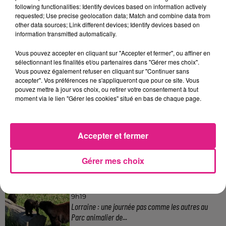
following functionalities: Identify devices based on information actively
requested; Use precise geolocation data; Match and combine data from
other data sources; Link different devices; Identify devices based on
information transmitted automatically.
Vous pouvez accepter en cliquant sur "Accepter et fermer", ou affiner en
sélectionnant les finalités et/ou partenaires dans "Gérer mes choix".
Vous pouvez également refuser en cliquant sur "Continuer sans
accepter". Vos préférences ne s'appliqueront que pour ce site. Vous
pouvez mettre à jour vos choix, ou retirer votre consentement à tout
moment via le lien "Gérer les cookies" situé en bas de chaque page.
Accepter et fermer
DESTINATION VOYAGE : À LA DÉCOUVERTE DE LA POLYNÉSIE
FRANÇAISE
Gérer mes choix
FIL ACTUS
Et si le paradis portait un nom ?
9h19
Lorraine : une journée pas comme les autres au
Parc animalier de...