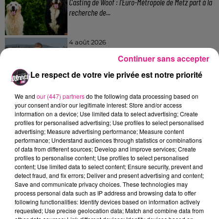
Casting de Woof : l'Euro-Métropole de Metz part à la
recherche de...
4 août 2026
Officiel : Gauthier Hein quitte le FC Metz pour l'OGC
Continuer sans accepter
Nice
Le respect de votre vie privée est notre priorité
4 août 2026
We and
our (447) partners
do the following data processing based on
Officiel : le lac de Madine reporte son feu d’artifice
your consent and/or our legitimate interest: Store and/or access
information on a device; Use limited data to select advertising; Create
profiles for personalised advertising; Use profiles to select personalised
advertising; Measure advertising performance; Measure content
performance; Understand audiences through statistics or combinations
4 août 2026
of data from different sources; Develop and improve services; Create
Eclipse Solaire du 12 août : où voir ce phénomène en
profiles to personalise content; Use profiles to select personalised
Lorraine ?
content; Use limited data to select content; Ensure security, prevent and
detect fraud, and fix errors; Deliver and present advertising and content;
Save and communicate privacy choices. These technologies may
31 juillet 2026
process personal data such as IP address and browsing data to offer
Chalets de Noël solidaires : la ville de Metz lance un
following functionalities: Identify devices based on information actively
appel à...
requested; Use precise geolocation data; Match and combine data from