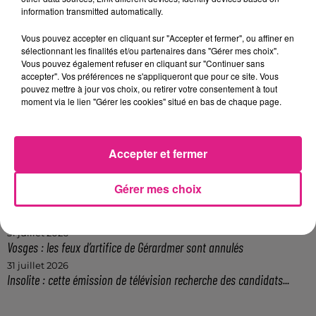
information transmitted automatically.
Vous pouvez accepter en cliquant sur "Accepter et fermer", ou affiner en
6 août 2026
sélectionnant les finalités et/ou partenaires dans "Gérer mes choix".
Metz : une distribution de lunette gratuite pour voir l’éclipse
Vous pouvez également refuser en cliquant sur "Continuer sans
5 août 2026
accepter". Vos préférences ne s'appliqueront que pour ce site. Vous
Casting de Woof : l'Euro-Métropole de Metz part à la recherche de...
pouvez mettre à jour vos choix, ou retirer votre consentement à tout
moment via le lien "Gérer les cookies" situé en bas de chaque page.
4 août 2026
Officiel : Gauthier Hein quitte le FC Metz pour l'OGC Nice
4 août 2026
Officiel : le lac de Madine reporte son feu d’artifice
Accepter et fermer
4 août 2026
Eclipse Solaire du 12 août : où voir ce phénomène en Lorraine ?
Gérer mes choix
31 juillet 2026
Chalets de Noël solidaires : la ville de Metz lance un appel à...
31 juillet 2026
Vosges : les feux d’artifice de Gérardmer sont annulés
31 juillet 2026
Insolite : cette émission de télévision recherche des candidats...