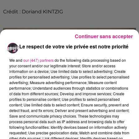
Crédit :
Doriand KINTZIG
Continuer sans accepter
Le respect de votre vie privée est notre priorité
We and
our (447) partners
do the following data processing based on
your consent and/or our legitimate interest: Store and/or access
information on a device; Use limited data to select advertising; Create
profiles for personalised advertising; Use profiles to select personalised
advertising; Measure advertising performance; Measure content
performance; Understand audiences through statistics or combinations
of data from different sources; Develop and improve services; Create
profiles to personalise content; Use profiles to select personalised
content; Use limited data to select content; Ensure security, prevent and
detect fraud, and fix errors; Deliver and present advertising and content;
Save and communicate privacy choices. These technologies may
process personal data such as IP address and browsing data to offer
following functionalities: Identify devices based on information actively
Crédit :
Stéphane Leydecker
requested; Use precise geolocation data; Match and combine data from
FIL ACTUS
other data sources; Link different devices; Identify devices based on