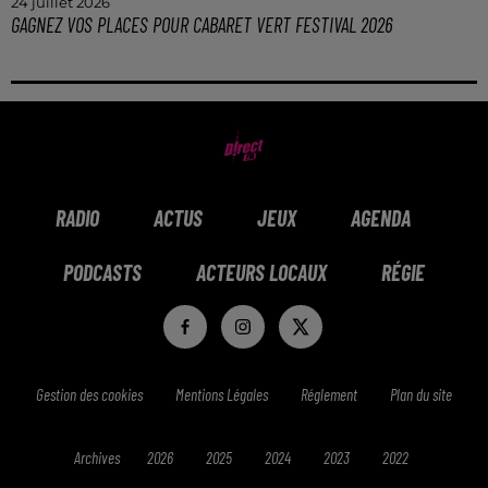
24 juillet 2026
GAGNEZ VOS PLACES POUR CABARET VERT FESTIVAL 2026
Gagnez vos pass jour pour 4 personnes pour le
Cabaret Vert 2026 dans le Wake Up de l'Été !
RADIO
ACTUS
JEUX
AGENDA
PODCASTS
ACTEURS LOCAUX
RÉGIE
Gestion des cookies
Mentions Légales
Réglement
Plan du site
Archives
2026
2025
2024
2023
2022