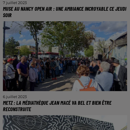
7 juillet 2023
MUSE AU NANCY OPEN AIR : UNE AMBIANCE INCROYABLE CE JEUDI
SOIR
Un moment qui restera pendant longtemps dans la
mémoire du public.
6 juillet 2023
METZ : LA MÉDIATHÈQUE JEAN MACÉ VA BEL ET BIEN ÊTRE
RECONSTRUITE
La nouvelle a été annoncée lors d’un rassemblement
citoyen à Borny, ce mercredi.