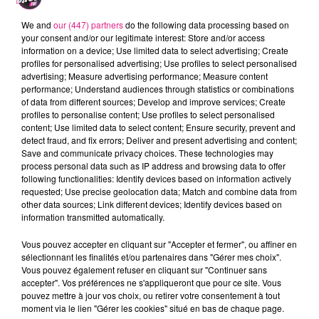
Les soirées nocturnes & le Waterjump sont les gros
We and
our (447) partners
do the following data processing based on
moteurs du parc pour l'été.
your consent and/or our legitimate interest: Store and/or access
information on a device; Use limited data to select advertising; Create
profiles for personalised advertising; Use profiles to select personalised
advertising; Measure advertising performance; Measure content
performance; Understand audiences through statistics or combinations
of data from different sources; Develop and improve services; Create
profiles to personalise content; Use profiles to select personalised
content; Use limited data to select content; Ensure security, prevent and
detect fraud, and fix errors; Deliver and present advertising and content;
Save and communicate privacy choices. These technologies may
process personal data such as IP address and browsing data to offer
following functionalities: Identify devices based on information actively
requested; Use precise geolocation data; Match and combine data from
14 juillet 2023
other data sources; Link different devices; Identify devices based on
MONDIAL AIR BALLON : À QUOI VA RESSEMBLER L’ÉDITION 2023 ?
information transmitted automatically.
L’évènement international se déroule du 21 au 30
juillet 2023 sur l'aérodrome de Chambley.
Vous pouvez accepter en cliquant sur "Accepter et fermer", ou affiner en
sélectionnant les finalités et/ou partenaires dans "Gérer mes choix".
Vous pouvez également refuser en cliquant sur "Continuer sans
accepter". Vos préférences ne s'appliqueront que pour ce site. Vous
pouvez mettre à jour vos choix, ou retirer votre consentement à tout
moment via le lien "Gérer les cookies" situé en bas de chaque page.