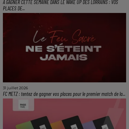
A GAGNER CETTE SEMAINE DANS LE WAKE UP DES LORRAINS : VOS
PLACES DE...
Gagnez vos 4 places de ciné entre 7h et 10h tous les
matins avec le Wake Up de l'Été !
31 juillet 2026
FC METZ : tentez de gagner vos places pour le premier match de la...
Le samedi 8 août à 20h45 au stade Saint-
Symphorien.