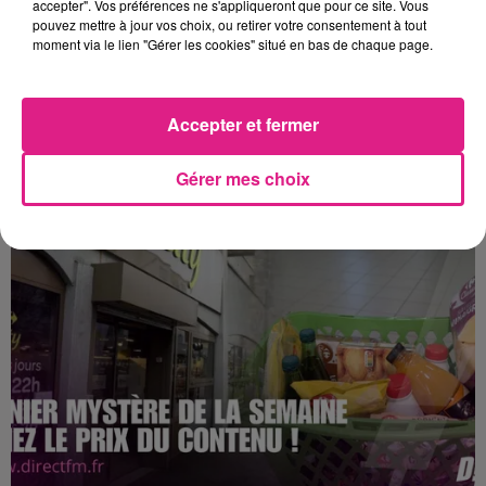
accepter". Vos préférences ne s'appliqueront que pour ce site. Vous
pouvez mettre à jour vos choix, ou retirer votre consentement à tout
moment via le lien "Gérer les cookies" situé en bas de chaque page.
11 mai 2026
SPORT : VOS PLACES POUR LE MATCH « METZ HANDBALL – STELLA
Accepter et fermer
SAINT MAUR »
Le samedi 16mai à 18h aux Arènes de Metz.
Gérer mes choix