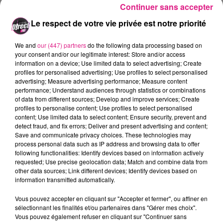
Continuer sans accepter
Le respect de votre vie privée est notre priorité
We and
our (447) partners
do the following data processing based on
your consent and/or our legitimate interest: Store and/or access
information on a device; Use limited data to select advertising; Create
14 mai 2026
profiles for personalised advertising; Use profiles to select personalised
À GAGNER CETTE SEMAINE : VOS PLACES POUR LES FRANCOFOLIES
advertising; Measure advertising performance; Measure content
DE ESCH...
performance; Understand audiences through statistics or combinations
AVEC LE WAKE UP DES LORRAINS, TENTEZ DE
of data from different sources; Develop and improve services; Create
profiles to personalise content; Use profiles to select personalised
GAGNER VOS PLACES POUR LES FRANCOFOLIES DE
content; Use limited data to select content; Ensure security, prevent and
ESCH TOUTE LA SEMAINE !!!
detect fraud, and fix errors; Deliver and present advertising and content;
Save and communicate privacy choices. These technologies may
process personal data such as IP address and browsing data to offer
following functionalities: Identify devices based on information actively
requested; Use precise geolocation data; Match and combine data from
other data sources; Link different devices; Identify devices based on
information transmitted automatically.
Vous pouvez accepter en cliquant sur "Accepter et fermer", ou affiner en
sélectionnant les finalités et/ou partenaires dans "Gérer mes choix".
Vous pouvez également refuser en cliquant sur "Continuer sans