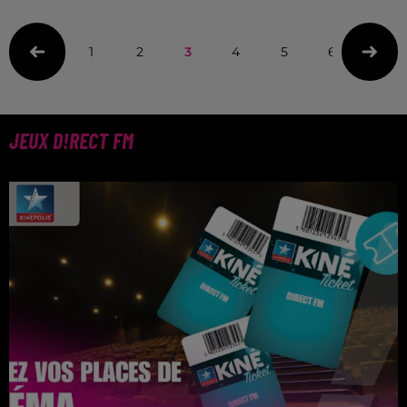
1
2
3
4
5
6
JEUX D!RECT FM