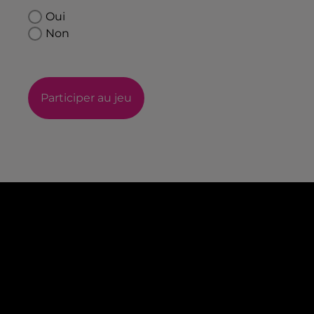
Oui
Non
Participer au jeu