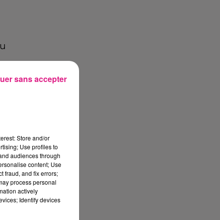
au
uer sans accepter
erest: Store and/or
tising; Use profiles to
tand audiences through
personalise content; Use
 fraud, and fix errors;
 may process personal
mation actively
vices; Identify devices