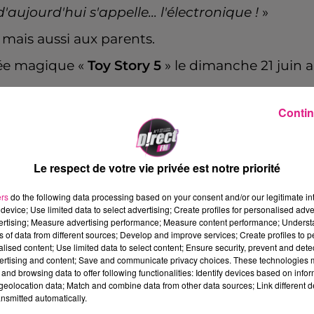
ujourd'hui s'appelle... l'électronique !
»
 mais aussi aux parents.
née magique «
Toy Story 5
» le dimanche 21 juin 
Contin
Le respect de votre vie privée est notre priorité
ers
do the following data processing based on your consent and/or our legitimate int
device; Use limited data to select advertising; Create profiles for personalised adver
vertising; Measure advertising performance; Measure content performance; Unders
ns of data from different sources; Develop and improve services; Create profiles to 
alised content; Use limited data to select content; Ensure security, prevent and detect
ertising and content; Save and communicate privacy choices. These technologies
and browsing data to offer following functionalities: Identify devices based on infor
eolocation data; Match and combine data from other data sources; Link different de
nsmitted automatically.