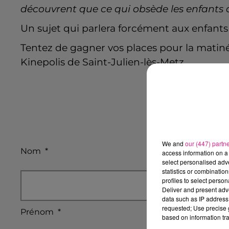
découvrent que ce qui obsède les enfants d'a
Un sujet qui parlera forcément aux enfants
Tentez de gagner vos places pour la mati
Kinepolis de Saint-Julien-lès-Metz.
We and
our (447) partn
Nom
*
access information on a 
select personalised ad
statistics or combinatio
profiles to select person
Deliver and present adv
data such as IP address 
requested; Use precise g
Prénom
*
based on information tra