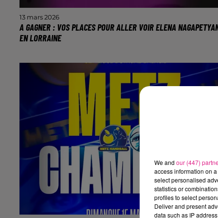
13 mars 2026
A GAGNER : VOS PLACES POUR ALLER VOIR ELENA NAGAPETYA
EN LORRAINE
L’humoriste sera au Galaxie d’Amnéville le 16 avril et
au Zénith de Nancy le 17 avril
We and
our (447) partn
access information on a 
select personalised ad
statistics or combinatio
profiles to select person
Deliver and present adv
data such as IP address 