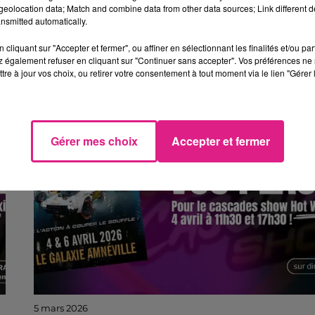
eolocation data; Match and combine data from other data sources; Link different de
6 mars 2026
nsmitted automatically.
LE JEU DU PANIER MYSTÈRE CONTINUE CETTE SEMAINE AVEC
NOS CARREFOURS...
cliquant sur "Accepter et fermer", ou affiner en sélectionnant les finalités et/ou pa
Cette semaine, découvrez le prix du contenu du
 également refuser en cliquant sur "Continuer sans accepter". Vos préférences ne 
panier et remportez une carte cadeau de 100€ !
tre à jour vos choix, ou retirer votre consentement à tout moment via le lien "Gérer 
Gérer mes choix
Accepter et fermer
5 mars 2026