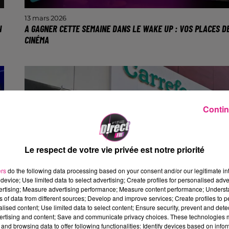
13 mars 2026
N
A GAGNER CETTE SEMAINE DANS LE WAKE UP : VOS PLACES D
CINÉMA
Entre 6h et 9h30 avec Doriand et Yoann.
Contin
Le respect de votre vie privée est notre priorité
ers
do the following data processing based on your consent and/or our legitimate int
device; Use limited data to select advertising; Create profiles for personalised adver
vertising; Measure advertising performance; Measure content performance; Unders
ns of data from different sources; Develop and improve services; Create profiles to 
alised content; Use limited data to select content; Ensure security, prevent and detect
ertising and content; Save and communicate privacy choices. These technologies
and browsing data to offer following functionalities: Identify devices based on infor