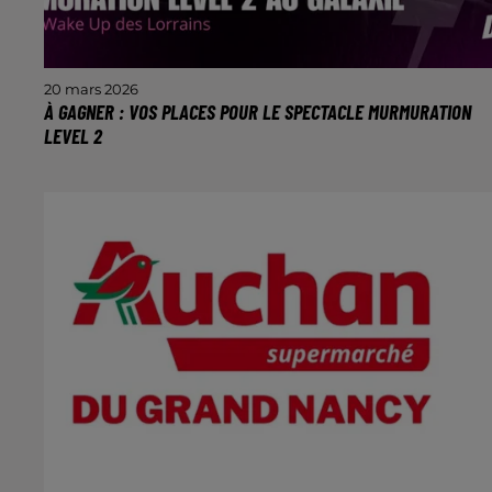
20 mars 2026
À GAGNER : VOS PLACES POUR LE SPECTACLE MURMURATION
LEVEL 2
Le phénomène mondial créé par le chorégraphe
Sadeck Berrabah revient avec une version 2.0
intitulée Murmuration – Level 2