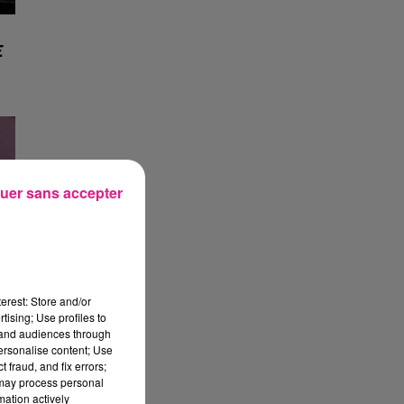
E
uer sans accepter
erest: Store and/or
tising; Use profiles to
tand audiences through
personalise content; Use
 fraud, and fix errors;
 may process personal
mation actively