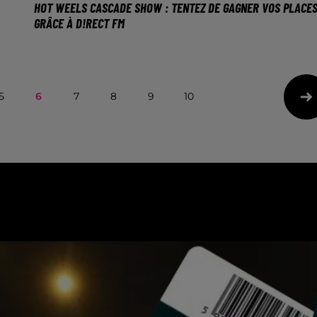
HOT WEELS CASCADE SHOW : TENTEZ DE GAGNER VOS PLACE
GRÂCE À D!RECT FM
Le 4 avril au Galaxie d'Amnéville.
5
6
7
8
9
10