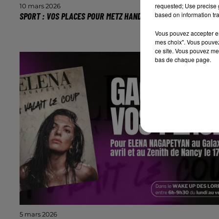
requested; Use precise g
10 mars 2026
based on information tra
SPORT : VOS PLACES POUR METZ HANDBALL - CHAMBRAY
Le dimanche 15 mars à 16h aux Arènes de Metz.
Vous pouvez accepter en 
mes choix". Vous pouvez
ce site. Vous pouvez met
bas de chaque page.
5 mars 2026