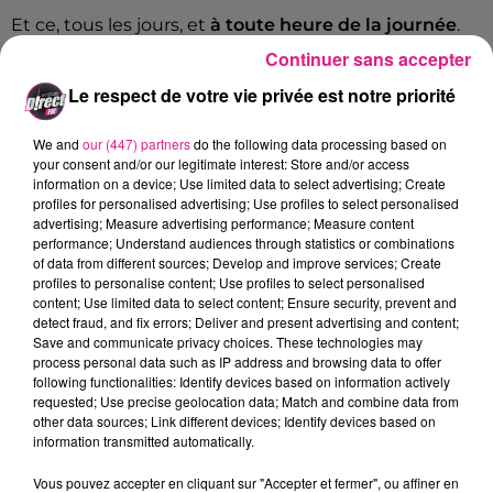
Et ce, tous les jours, et
à toute heure de la journée
.
Continuer sans accepter
1 000 SPECTATEURS MAXIMUM LORS DES RENCONTRES SPORTIVES
Le respect de votre vie privée est notre priorité
D'autre part, les
fêtes foraines seront interdites
à
partir de demain. Ce qui implique la fermeture de la
We and
our (447) partners
do the following data processing based on
foire d'automne de Nancy,
alors que celle-ci vient
your consent and/or our legitimate interest: Store and/or access
seulement d'investir le parc de la Pépinière
.
information on a device; Use limited data to select advertising; Create
profiles for personalised advertising; Use profiles to select personalised
Les expositions et autres foires sont aussi mises en
advertising; Measure advertising performance; Measure content
performance; Understand audiences through statistics or combinations
suspens, alors que les
rencontres sportives
de l'AS
of data from different sources; Develop and improve services; Create
Nancy-Lorraine, du SLUC Nancy Basket ou bien du
profiles to personalise content; Use profiles to select personalised
Grand Nancy Métropole Handball, par exemple,
ne
content; Use limited data to select content; Ensure security, prevent and
detect fraud, and fix errors; Deliver and present advertising and content;
pourront se disputer devant plus de 1 000
Save and communicate privacy choices. These technologies may
spectateurs
.
process personal data such as IP address and browsing data to offer
following functionalities: Identify devices based on information actively
Elles se dérouleront même à huis-clos à partir du
requested; Use precise geolocation data; Match and combine data from
moment où elles s'achèvent après 21 heures.
other data sources; Link different devices; Identify devices based on
information transmitted automatically.
UNE ATTESTATION DE DÉPLACEMENT DURANT LE COUVRE-FEU
Vous pouvez accepter en cliquant sur "Accepter et fermer", ou affiner en