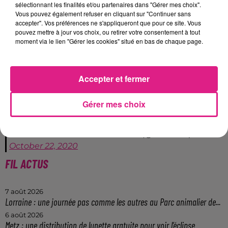
Enfn, en cas de non-respect du couvre-feu, les
sélectionnant les finalités et/ou partenaires dans "Gérer mes choix".
contrevenants devront régler une facture de 135
Vous pouvez également refuser en cliquant sur "Continuer sans
accepter". Vos préférences ne s'appliqueront que pour ce site. Vous
euros. Quant aux déplacements autorisés entre 21h
pouvez mettre à jour vos choix, ou retirer votre consentement à tout
et 6h, ils nécessiteront une
attestation de
moment via le lien "Gérer les cookies" situé en bas de chaque page.
déplacement
.
#COVID19
|
#CouvreFeu
- Pour connaître les
Accepter et fermer
nouvelles mesures entrant en vigueur, vous pouvez
consulter le site internet de la préfecture �
Gérer mes choix
https://t.co/UaCPgcAKvX
pic.twitter.com/2uM8pOrvMe
— Préfet de Meurthe-et-Moselle (@Prefet54)
October 22, 2020
FIL ACTUS
7 août 2026
Lorraine : une journée pas comme les autres au Parc animalier de...
6 août 2026
Metz : une distribution de lunette gratuite pour voir l’éclipse