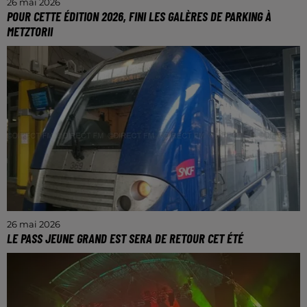
26 mai 2026
POUR CETTE ÉDITION 2026, FINI LES GALÈRES DE PARKING À
METZTORII
En tout cas c'est ce que nous promet les membres
de l'organisation de la convention. Souffrant depuis
des années d'engorgement des parking du parc
des...
26 mai 2026
LE PASS JEUNE GRAND EST SERA DE RETOUR CET ÉTÉ
Avec quelques nouveautés pour la saison 2026.