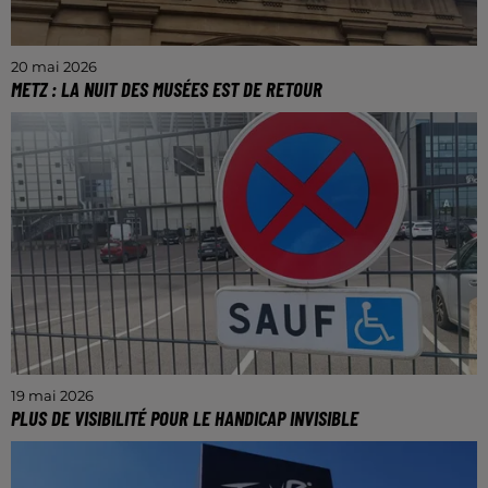
20 mai 2026
METZ : LA NUIT DES MUSÉES EST DE RETOUR
Ce samedi 23 mai, c'est le retour de la nuit des
musées à Metz. Pour l'occasion, de nombreux lieux
culturels proposent une programmation
exceptionnelle.
19 mai 2026
PLUS DE VISIBILITÉ POUR LE HANDICAP INVISIBLE
En France, près des deux tiers des handicapés
souffrent d'un handicap invisible. Ce dernier