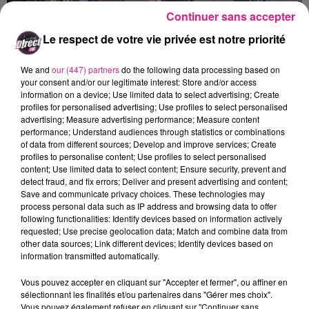
Continuer sans accepter
Le respect de votre vie privée est notre priorité
22 mai 2026
LES COMMERÇANTS INVESTISSENT LES RUES POUR LA GRANDE
BRADERIE DE METZ
We and
our (447) partners
do the following data processing based on
your consent and/or our legitimate interest: Store and/or access
Les 22 et 23 mai à Metz se tient la Grande Braderie de
information on a device; Use limited data to select advertising; Create
Metz, événement annuel qui permet aux habitants
profiles for personalised advertising; Use profiles to select personalised
de faire des bonnes affaires. C'est la première fois...
advertising; Measure advertising performance; Measure content
performance; Understand audiences through statistics or combinations
of data from different sources; Develop and improve services; Create
profiles to personalise content; Use profiles to select personalised
content; Use limited data to select content; Ensure security, prevent and
detect fraud, and fix errors; Deliver and present advertising and content;
Save and communicate privacy choices. These technologies may
process personal data such as IP address and browsing data to offer
following functionalities: Identify devices based on information actively
requested; Use precise geolocation data; Match and combine data from
other data sources; Link different devices; Identify devices based on
information transmitted automatically.
22 mai 2026
NUIT EUROPÉENNE DES MUSÉES : OÙ ALLER CE SAMEDI À NANCY ?
Vous pouvez accepter en cliquant sur "Accepter et fermer", ou affiner en
Ce samedi 23 mai, les musées ouvrent gratuitement
sélectionnant les finalités et/ou partenaires dans "Gérer mes choix".
Vous pouvez également refuser en cliquant sur "Continuer sans
leurs portes pour vous faire (re)découvrir leurs