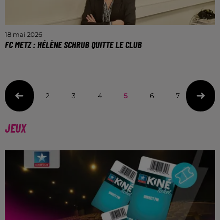
18 mai 2026
FC METZ : HÉLÈNE SCHRUB QUITTE LE CLUB
Le Président Bernard Serin et les dirigeants du FC
Metz tiennent à exprimer leur profonde gratitude
envers Hélène pour tout ce qu'elle a apporté au club.
2
3
4
5
6
7
8
JEUX