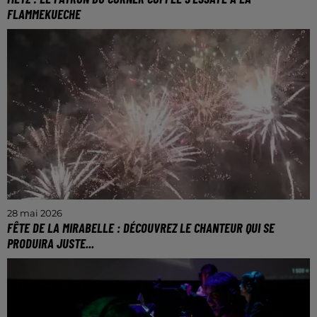
FLAMMEKUECHE
Rue Sainte-Marie, un nouveau restaurant spécialisé
dans la flammekueche vient d'ouvrir. Pierre Esposito,
déjà patron du Corner Coffee, situé quelques
mètres...
28 mai 2026
FÊTE DE LA MIRABELLE : DÉCOUVREZ LE CHANTEUR QUI SE
PRODUIRA JUSTE...
Rendez-vous le samedi 29 août sur le plan d’eau à
Metz