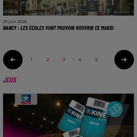
29 juin 2026
NANCY : LES ÉCOLES VONT POUVOIR ROUVRIR CE MARDI
Elles avaient été fermées la semaine dernière à cause
de la canicule.
1
2
3
4
5
JEUX