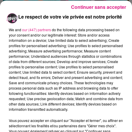
Continuer sans accepter
Le respect de votre vie privée est notre priorité
3 juillet 2026
METZ PLAGE EST DE RETOUR CE SAMEDI AU PLAN D’EAU
We and
our (447) partners
do the following data processing based on
your consent and/or our legitimate interest: Store and/or access
Du 4 juillet au 16 août.
information on a device; Use limited data to select advertising; Create
profiles for personalised advertising; Use profiles to select personalised
advertising; Measure advertising performance; Measure content
performance; Understand audiences through statistics or combinations
of data from different sources; Develop and improve services; Create
profiles to personalise content; Use profiles to select personalised
content; Use limited data to select content; Ensure security, prevent and
detect fraud, and fix errors; Deliver and present advertising and content;
Save and communicate privacy choices. These technologies may
process personal data such as IP address and browsing data to offer
following functionalities: Identify devices based on information actively
requested; Use precise geolocation data; Match and combine data from
other data sources; Link different devices; Identify devices based on
information transmitted automatically.
3 juillet 2026
IDÉE DE SORTIE : LES COMMERÇANTS FONT LEUR GRAND
Vous pouvez accepter en cliquant sur "Accepter et fermer", ou affiner en
DÉBALLAGE À NANCY
sélectionnant les finalités et/ou partenaires dans "Gérer mes choix".
Vous pouvez également refuser en cliquant sur "Continuer sans
Ce vendredi 3 et ce samedi 4 juillet dans le centre-