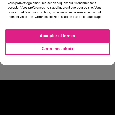
Casting de Woof : l'Euro-Métropole de Metz part à la recherche de...
Vous pouvez également refuser en cliquant sur "Continuer sans
accepter". Vos préférences ne s'appliqueront que pour ce site. Vous
4 août 2026
pouvez mettre à jour vos choix, ou retirer votre consentement à tout
Officiel : Gauthier Hein quitte le FC Metz pour l'OGC Nice
moment via le lien "Gérer les cookies" situé en bas de chaque page.
4 août 2026
Officiel : le lac de Madine reporte son feu d’artifice
4 août 2026
Accepter et fermer
Eclipse Solaire du 12 août : où voir ce phénomène en Lorraine ?
31 juillet 2026
Gérer mes choix
Chalets de Noël solidaires : la ville de Metz lance un appel à...
31 juillet 2026
Vosges : les feux d’artifice de Gérardmer sont annulés