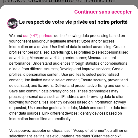
parc avec sa
carte d'identité
, son certificat de
scolarité ou sa carte d'étudiant.
Continuer sans accepter
Le respect de votre vie privée est notre priorité
Cet élément est masqué compte-tenu du refus
We and
our (447) partners
do the following data processing based on
du dépôt de cookies que vous avez exprimé. Si
your consent and/or our legitimate interest: Store and/or access
vous souhaitez l'afficher, merci de nous donner
information on a device; Use limited data to select advertising; Create
profiles for personalised advertising; Use profiles to select personalised
votre accord en cliquant sur le bouton ci-
advertising; Measure advertising performance; Measure content
dessous.
performance; Understand audiences through statistics or combinations
of data from different sources; Develop and improve services; Create
profiles to personalise content; Use profiles to select personalised
Afficher l'élément
content; Use limited data to select content; Ensure security, prevent and
detect fraud, and fix errors; Deliver and present advertising and content;
FIL ACTUS
Save and communicate privacy choices. These technologies may
process personal data such as IP address and browsing data to offer
following functionalities: Identify devices based on information actively
7 août 2026
requested; Use precise geolocation data; Match and combine data from
Lorraine : une journée pas comme les autres au Parc animalier de...
other data sources; Link different devices; Identify devices based on
information transmitted automatically.
6 août 2026
Metz : une distribution de lunette gratuite pour voir l’éclipse
Vous pouvez accepter en cliquant sur "Accepter et fermer", ou affiner en
5 août 2026
sélectionnant les finalités et/ou partenaires dans "Gérer mes choix".