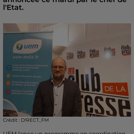
l'Etat.
Crédit :
D!RECT_FM
UEM
lance un programme en coordination