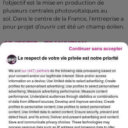
l’objectif est la mise en production de
plusieurs centrales photovoltaïques au
sol.
Dans le centre de la France, l'entreprise a
pour projet d’ouvrir cet été un champ éolien.
OBJECTIF : TRANSITION
Continuer sans accepter
ÉCOLOGIQUE
Le respect de votre vie privée est notre priorité
We and
our (447) partners
do the following data processing based on
L’entreprise aux 160 000 clients continue de
your consent and/or our legitimate interest: Store and/or access
information on a device; Use limited data to select advertising; Create
développer sa transition écologique.
Il aide
profiles for personalised advertising; Use profiles to select personalised
les Mosellans dans leur électrification de
advertising; Measure advertising performance; Measure content
performance; Understand audiences through statistics or combinations
leurs usages.
Les bornes de recharges
of data from different sources; Develop and improve services; Create
électriques et le développement des
profiles to personalise content; Use profiles to select personalised
content; Use limited data to select content; Ensure security, prevent and
pompes à chaleur
constituent un point
detect fraud, and fix errors; Deliver and present advertising and content;
Save and communicate privacy choices. These technologies may
important dans cette société.
UEM
continue
process personal data such as IP address and browsing data to offer