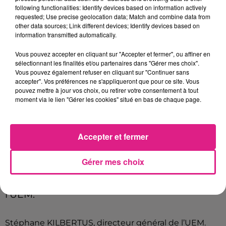
de favoriser les économies et la sobriété
following functionalities: Identify devices based on information actively
requested; Use precise geolocation data; Match and combine data from
énergétique auprès de leurs
other data sources; Link different devices; Identify devices based on
consommateurs.
information transmitted automatically.
Pour la partie négative, les usagers de
Vous pouvez accepter en cliquant sur "Accepter et fermer", ou affiner en
sélectionnant les finalités et/ou partenaires dans "Gérer mes choix".
l'industrie prévoient de subir une possible
Vous pouvez également refuser en cliquant sur "Continuer sans
hausse de 10 % sur les factures d'électricité
accepter". Vos préférences ne s'appliqueront que pour ce site. Vous
pouvez mettre à jour vos choix, ou retirer votre consentement à tout
pour le premier trimestre 2024.
Cette hausse
moment via le lien "Gérer les cookies" situé en bas de chaque page.
est causée par la reconduite d’une
taxe.
“Aujourd’hui, les choses ne sont pas
Accepter et fermer
complètement arrêtées, mais il est probable
effectivement qu'il y est une augmentation
Gérer mes choix
au début du mois de février 2024” confie
Stéphane
KILBERTUS
, directeur général de
l’
UEM
.
Stéphane KILBERTUS, directeur général de l’UEM.