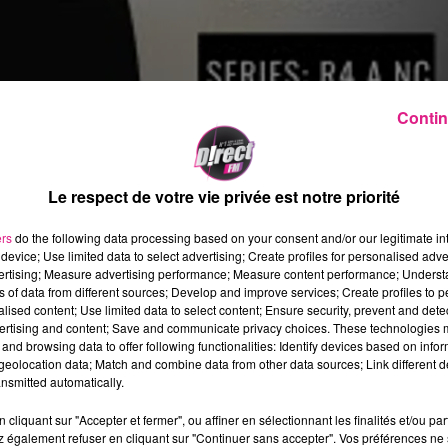
Contin
Le respect de votre vie privée est notre priorité
ers
do the following data processing based on your consent and/or our legitimate int
device; Use limited data to select advertising; Create profiles for personalised adver
vertising; Measure advertising performance; Measure content performance; Unders
ns of data from different sources; Develop and improve services; Create profiles to 
alised content; Use limited data to select content; Ensure security, prevent and detect
ertising and content; Save and communicate privacy choices. These technologies
and browsing data to offer following functionalities: Identify devices based on infor
eolocation data; Match and combine data from other data sources; Link different de
e
de février. La
10
édition
du tournoi de
nsmitted automatically.
7 et dimanche 8 février 2026. Rendez-vous au
cliquant sur "Accepter et fermer", ou affiner en sélectionnant les finalités et/ou pa
 également refuser en cliquant sur "Continuer sans accepter". Vos préférences ne 