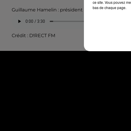
ce site. Vous pouvez met
bas de chaque page.
Guillaume Hamelin : président du Sport Athlétique
Crédit :
D!RECT FM