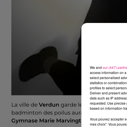
We and
our (447) partn
access information on a 
select personalised ad
statistics or combinatio
profiles to select person
Deliver and present adv
data such as IP address 
requested; Use precise g
La ville de
Verdun
garde le rythme au mois 
based on information tra
badminton des poilus aura lieu ce samedi 
Vous pouvez accepter en 
Gymnase Marie Marvingt
de 9h à 18h.
mes choix". Vous pouvez