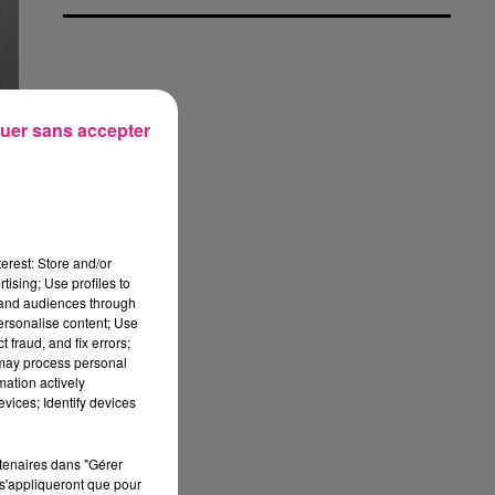
uer sans accepter
erest: Store and/or
tising; Use profiles to
tand audiences through
personalise content; Use
 fraud, and fix errors;
 may process personal
mation actively
vices; Identify devices
rtenaires dans "Gérer
s'appliqueront que pour