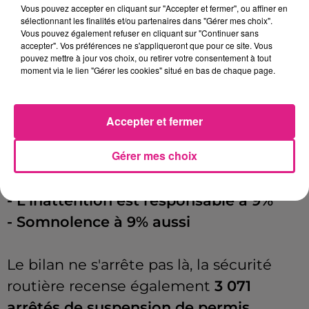
vie
en 2022 en
Meurthe-et-Moselle
.
Un
Vous pouvez accepter en cliquant sur "Accepter et fermer", ou affiner en
sélectionnant les finalités et/ou partenaires dans "Gérer mes choix".
chiffre élevé, le plus élevé dans le
Vous pouvez également refuser en cliquant sur "Continuer sans
accepter". Vos préférences ne s'appliqueront que pour ce site. Vous
département depuis
2007
.
pouvez mettre à jour vos choix, ou retirer votre consentement à tout
moment via le lien "Gérer les cookies" situé en bas de chaque page.
Les raisons relatives à ces chiffres
exponentiels sont les suivantes :
Accepter et fermer
Gérer mes choix
-
L'excès de vitesse à
19%
-
L'alcool à
18%
-
L'inattention est responsable à
9%
-
Somnolence à
9%
aussi
Le bilan ne s'arrête pas là, la sécurité
routière recense également
3 071
arrêtés de suspension de permis.