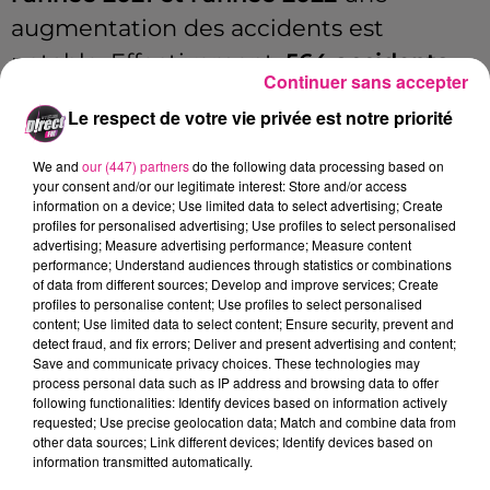
augmentation des accidents est
notable.
Effectivement,
564 accidents
Continuer sans accepter
ont été recensés en 2022 contre 558 en
Le respect de votre vie privée est notre priorité
2021, on relève aussi une augmentation
légère du nombre de blessés légers :
691
We and
our (447) partners
do the following data processing based on
your consent and/or our legitimate interest: Store and/or access
blessés en 2022
contre 679 en 2021
(+
information on a device; Use limited data to select advertising; Create
profiles for personalised advertising; Use profiles to select personalised
1,6%
)
et une forte augmentation des
advertising; Measure advertising performance; Measure content
blessés graves
(
+15,1%
)
par rapport à 2021
performance; Understand audiences through statistics or combinations
of data from different sources; Develop and improve services; Create
alors que la tendance nationale est
profiles to personalise content; Use profiles to select personalised
content; Use limited data to select content; Ensure security, prevent and
baissière
(-
1,9%
)
.
Cet écart de tendance
detect fraud, and fix errors; Deliver and present advertising and content;
témoigne que la vitesse est l’un des
Save and communicate privacy choices. These technologies may
process personal data such as IP address and browsing data to offer
principaux facteurs comportementaux
following functionalities: Identify devices based on information actively
requested; Use precise geolocation data; Match and combine data from
générant une gravité plus forte dans les
other data sources; Link different devices; Identify devices based on
information transmitted automatically.
accidents.
36
personnes ont perdu la