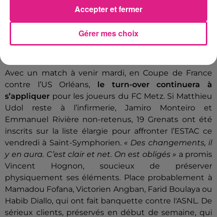
Accepter et fermer
Boulaya et Habib Diallo ont marqué le pas ces
dernières semaines.
Gérer mes choix
Écouter le podcast
Avec un match à venir mardi, en Coupe de France
contre l’US Orléans,
le turn-over continuera à
s’appliquer
pour les joueurs du FC Metz. Si
Matthieu
Udol reste à l’infirmerie, Jamiro Monteiro et
Emmanuel Rivière non-retenus, 19 Grenats ont été
inscrits sur la liste élargie pour affronter l’ESTAC ce
vendredi à Saint-Symphorien.
« Des changements, il
y en aura. C’est clair et net. On est obligés »
a promis
Vincent Hognon, soucieux de préserver
physiquement ses éléments. Place probablement à
Mamadou Fofana, Victorien Angban, Farid Boulaya ou
Habib Diallo, qui ont fait banquette contre l'ASNL. De
sérieux clients, préservés en début de semaine, qui