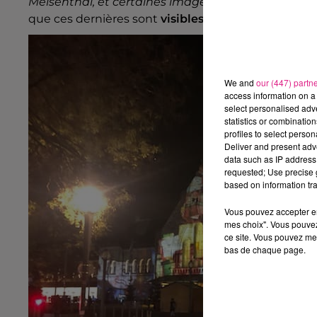
Meisenthal, et certaines images plus abstraites au
que ces dernières sont
visibles quatre soirs par s
We and
our (447) partn
access information on a 
select personalised ad
statistics or combinatio
profiles to select person
Deliver and present adv
data such as IP address 
requested; Use precise g
based on information tra
Vous pouvez accepter en 
mes choix". Vous pouvez
ce site. Vous pouvez met
bas de chaque page.