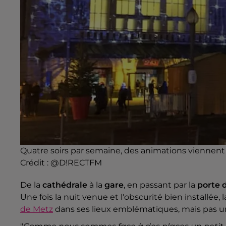
Quatre soirs par semaine, des animations viennent c
Crédit :
@D!RECTFM
De la
cathédrale
à la
gare
, en passant par la
porte 
Une fois la nuit venue et l'obscurité bien installée,
de Metz
dans ses lieux emblématiques, mais pas 