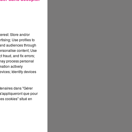
er
erest: Store and/or
tising; Use profiles to
tand audiences through
personalise content; Use
 fraud, and fix errors;
 may process personal
mation actively
vices; Identify devices
rtenaires dans "Gérer
s'appliqueront que pour
les cookies" situé en