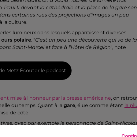
u désertiques, on a voulu habiller de lumière nos
Paul II devant la cathédrale et la place de la gare son
si dans certaines rues des projections d'images un peu
à la culture.
rles lumineux dans lesquels apparraissent diverses
n
ours polaire
. "
C’est un peu une découverte qui va de la
e pont Saint-Marcel et face à l’Hôtel de Région
", note
le de Metz Écouter le podcast
t mise à l'honneur par la presse américaine
, on retro
lle du temps. Quant à la
gare
, élue comme étant
la pl
mise de côté.
atives, avec par exemple le personnage de Saint-Nicolas
ges de la Tour, ou encore avec le thème de la boule de
Contin