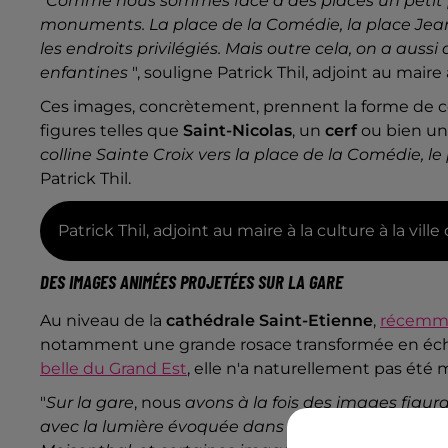
"
Comme nous sommes face à des places un petit pe
monuments. La place de la Comédie, la place Jean-
les endroits privilégiés. Mais outre cela, on a aus
enfantines
", souligne Patrick Thil, adjoint au maire 
Ces images, concrètement, prennent la forme de ce
figures telles que
Saint-Nicolas
, un
cerf
ou bien u
colline Sainte Croix vers la place de la Comédie, l
Patrick Thil.
Patrick Thil, adjoint au maire à la culture à la vil
DES IMAGES ANIMÉES PROJETÉES SUR LA GARE
Au niveau de la
cathédrale Saint-Etienne
,
récemmen
notamment une grande rosace transformée en éche
belle du Grand Est
, elle n'a naturellement pas été 
"
Sur la gare
, nous
avons à la fois des images figur
avec la lumière évoquée dans les tableaux de Goer