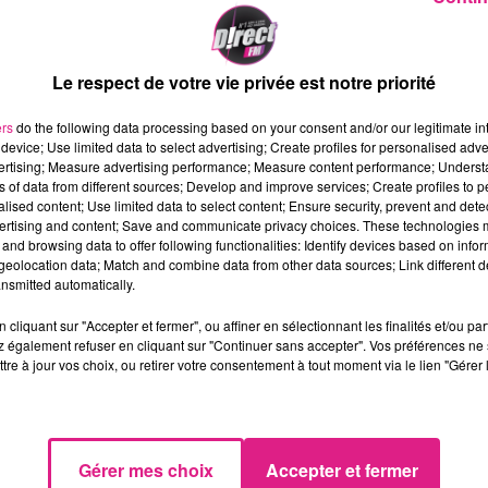
ssi
", explique l'adjoint au maire à la culture. Et de précis
emaine
, du jeudi au dimanche de 17h à 21h.
Le respect de votre vie privée est notre priorité
ers
do the following data processing based on your consent and/or our legitimate int
device; Use limited data to select advertising; Create profiles for personalised adver
vertising; Measure advertising performance; Measure content performance; Unders
ns of data from different sources; Develop and improve services; Create profiles to 
alised content; Use limited data to select content; Ensure security, prevent and detect
ertising and content; Save and communicate privacy choices. These technologies
and browsing data to offer following functionalities: Identify devices based on infor
eolocation data; Match and combine data from other data sources; Link different de
nsmitted automatically.
cliquant sur "Accepter et fermer", ou affiner en sélectionnant les finalités et/ou pa
 également refuser en cliquant sur "Continuer sans accepter". Vos préférences ne 
tre à jour vos choix, ou retirer votre consentement à tout moment via le lien "Gérer 
Gérer mes choix
Accepter et fermer