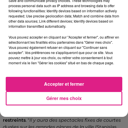
Save and communicate privacy choices. These technologies may
process personal data such as IP address and browsing data to offer
DES DÉAMBULATIONS ET DES SPECTACLES, MAIS DE COURTE
following functionalities: Identify devices based on information actively
DURÉE
requested; Use precise geolocation data; Match and combine data from
other data sources; Link different devices; Identify devices based on
Toujours la semaine prochaine, mais en journée cette
information transmitted automatically.
fois, le grand homme à la longue barbe blanche
Vous pouvez accepter en cliquant sur "Accepter et fermer", ou affiner en
visitera les différentes écoles de Nancy.
sélectionnant les finalités et/ou partenaires dans "Gérer mes choix".
Vous pouvez également refuser en cliquant sur "Continuer sans
Puis les célébrations se poursuivront de manière plus
accepter". Vos préférences ne s'appliqueront que pour ce site. Vous
artistique lors des deux week-ends précédant Noël.
pouvez mettre à jour vos choix, ou retirer votre consentement à tout
Ainsi,
une vingtaine de spectacles
se joueront les 11,
moment via le lien "Gérer les cookies" situé en bas de chaque page.
12 et 13 décembre comme les 18, 19 et 20 décembre
prochains. "
105 artistes seront présents dans les rues
lors du premier week-end, et 88 lors du second
",
Accepter et fermer
précise Bertrand Masson.
Gérer mes choix
Et pour empêcher la tenue d'attroupements au
coeur d'une période sanitaire toujours critique, ces
animations se dérouleront dans des
formats plus
restreints
. "
Il y aura des spectacles fixes de courtes
durées sur les grandes places de la ville
(Stanislas,