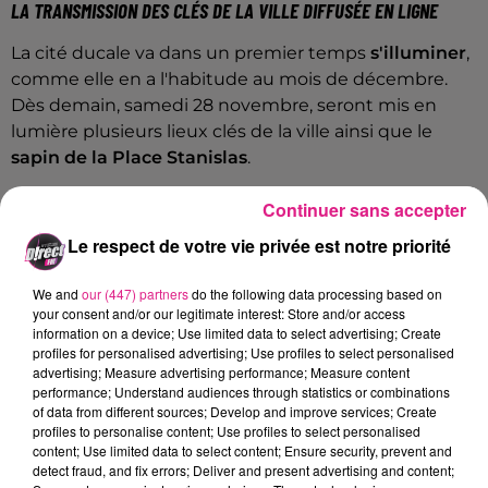
LA TRANSMISSION DES CLÉS DE LA VILLE DIFFUSÉE EN LIGNE
La cité ducale va dans un premier temps
s'illuminer
,
comme elle en a l'habitude au mois de décembre.
Dès demain, samedi 28 novembre, seront mis en
lumière plusieurs lieux clés de la ville ainsi que le
sapin de la Place Stanislas
.
Le second temps fort interviendra de façon virtuelle,
Continuer sans accepter
entre les 2 et 5 décembre prochains. Chaque jour, à
Le respect de votre vie privée est notre priorité
18h, Saint-Nicolas, qualifié de "
rock star qui déchaîne
les passions et les foules
" par Thomas
We and
our (447) partners
do the following data processing based on
Souverain,
conseiller délégué aux grands
your consent and/or our legitimate interest: Store and/or access
événements, sera mis en scène sur les réseaux
information on a device; Use limited data to select advertising; Create
sociaux. Avec en point d'orgue, la soirée du samedi 5
profiles for personalised advertising; Use profiles to select personalised
advertising; Measure advertising performance; Measure content
décembre, durant laquelle le
saint Patron de la
performance; Understand audiences through statistics or combinations
Lorraine recevra les clés de la ville des mains du
of data from different sources; Develop and improve services; Create
maire Mathieu Klein
. Ce sera à 18h, sur le site
profiles to personalise content; Use profiles to select personalised
content; Use limited data to select content; Ensure security, prevent and
internet et la page facebook des fêtes de la Saint-
detect fraud, and fix errors; Deliver and present advertising and content;
Nicolas.