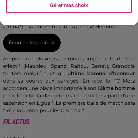
Gérer mes choix
récemment connu une montée et un maintien en
Ligue 1.
« Il sera motivé aussi. Tous les entraîneurs
ont envie de faire un bon match. Encore plus pour
lui contre son ancien club »
a précisé Hognon.
Écouter le podcast
Amputé de plusieurs éléments importants de son
effectif (Maubleu, Spano, Rahou, Benet), Grenoble
tentera malgré tout un
ultime baroud d’honneur
dans sa course aux barrages. En face, le FC Metz
accordera une place importante à son
12ème homme
pour franchir la dernière marche qui le sépare d’une
ascension en Ligue 1. La première balle de match sera
t-elle la bonne pour les Grenats ?
FIL ACTUS