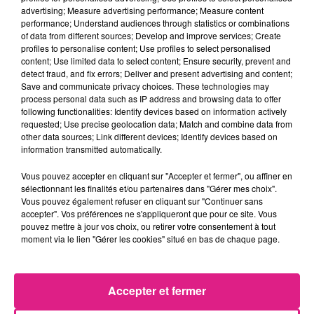
match parce qu’il peut y avoir une forme de
advertising; Measure advertising performance; Measure content
relâchement ou un adversaire motivé pour nous
performance; Understand audiences through statistics or combinations
faire tomber »
.
of data from different sources; Develop and improve services; Create
profiles to personalise content; Use profiles to select personalised
« GRENOBLE MÉRITE SA PLACE »
content; Use limited data to select content; Ensure security, prevent and
detect fraud, and fix errors; Deliver and present advertising and content;
Save and communicate privacy choices. These technologies may
L’adversaire du soir, justement, n’a plus grand chose à
process personal data such as IP address and browsing data to offer
espérer de cette fin de saison.
10ème
avant cette
following functionalities: Identify devices based on information actively
nouvelle journée de championnat, le promu
requested; Use precise geolocation data; Match and combine data from
other data sources; Link different devices; Identify devices based on
grenoblois accuse
9 points de retard sur la zone des
information transmitted automatically.
barrages de promotion.
Un gouffre à 5 journées de la
fin. Mais malgré ce déficit important, Vincent
Vous pouvez accepter en cliquant sur "Accepter et fermer", ou affiner en
sélectionnant les finalités et/ou partenaires dans "Gérer mes choix".
Hognon refuse de croire à un match sans enjeu pour
Vous pouvez également refuser en cliquant sur "Continuer sans
le GF38.
« C’est une équipe qui va jouer crânement
accepter". Vos préférences ne s'appliqueront que pour ce site. Vous
sa chance. Elle mérite sa place. Ils n’ont pas fait
pouvez mettre à jour vos choix, ou retirer votre consentement à tout
moment via le lien "Gérer les cookies" situé en bas de chaque page.
cette saison par hasard. Ils ont des joueurs très
intéressants et capables d’avoir une palette de jeu
élargie »
. Soir de retrouvailles également pour
Accepter et fermer
Philippe Hinschberger
, le coach isérois, qui foulera ce
mardi son jardin de Saint-Symphorien, où il a