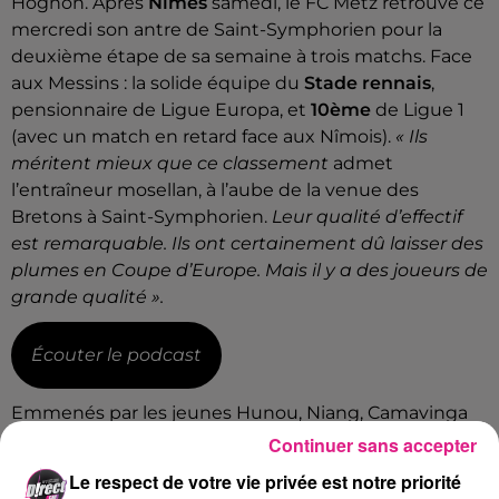
Hognon. Après
Nîmes
samedi, le FC Metz retrouve ce
mercredi son antre de Saint-Symphorien pour la
deuxième étape de sa semaine à trois matchs. Face
aux Messins : la solide équipe du
Stade rennais
,
pensionnaire de Ligue Europa, et
10ème
de Ligue 1
(avec un match en retard face aux Nîmois).
« Ils
méritent mieux que ce classement
admet
l’entraîneur mosellan, à l’aube de la venue des
Bretons à Saint-Symphorien.
Leur qualité d’effectif
est remarquable. Ils ont certainement dû laisser des
plumes en Coupe d’Europe. Mais il y a des joueurs de
grande qualité ».
Écouter le podcast
Emmenés par les jeunes Hunou, Niang, Camavinga
ou Del Castillo, la formation de Julien Stéphan
Continuer sans accepter
marque le pas loin de ses bases. À l’extérieur cette
Le respect de votre vie privée est notre priorité
saison,
le SRFC ne s’est plus imposé depuis le 25