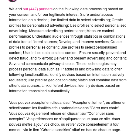
août
(2-0 à Strasbourg).
« Pourvu que cela dure ! »
We and
our (447) partners
do the following data processing based on
sourit
Vincent Hognon.
Son milieu offensif
Noss
your consent and/or our legitimate interest: Store and/or access
information on a device; Use limited data to select advertising; Create
Traoré
, auteur de son premier but sous les couleurs
profiles for personalised advertising; Use profiles to select personalised
messines contre Reims, s’attend à une féroce
advertising; Measure advertising performance; Measure content
opposition.
« On sait que le match sera compliqué
performance; Understand audiences through statistics or combinations
of data from different sources; Develop and improve services; Create
car c’est une bonne équipe. Défensivement, ils sont
profiles to personalise content; Use profiles to select personalised
présents. Donc il faudra être vigilants sur les contre-
content; Use limited data to select content; Ensure security, prevent and
attaques »
note le joueur prêté par l’AS Monaco.
detect fraud, and fix errors; Deliver and present advertising and content;
Save and communicate privacy choices. These technologies may
process personal data such as IP address and browsing data to offer
Écouter le podcast
following functionalities: Identify devices based on information actively
requested; Use precise geolocation data; Match and combine data from
other data sources; Link different devices; Identify devices based on
En Moselle, on s’impatiente. Las de ses quatre
information transmitted automatically.
derniers nuls, quoique nanti d’une série d’invincibilité
Vous pouvez accepter en cliquant sur "Accepter et fermer", ou affiner en
toute aussi longue, le club à la Croix de Lorraine
sélectionnant les finalités et/ou partenaires dans "Gérer mes choix".
convoite sa première victoire depuis le succès contre
Vous pouvez également refuser en cliquant sur "Continuer sans
les Canaris nantais le 19 octobre.
accepter". Vos préférences ne s'appliqueront que pour ce site. Vous
pouvez mettre à jour vos choix, ou retirer votre consentement à tout
« Psychologiquement, ça joue un peu sur nous
moment via le lien "Gérer les cookies" situé en bas de chaque page.
reconnaît l’international malien.
Il y a des matchs où