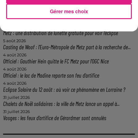
Gérer mes choix
7 août 2026
Lorraine : une journée pas comme les autres au Parc animalier de...
6 août 2026
Metz : une distribution de lunette gratuite pour voir l’éclipse
5 août 2026
Casting de Woof : l'Euro-Métropole de Metz part à la recherche de...
4 août 2026
Officiel : Gauthier Hein quitte le FC Metz pour l'OGC Nice
4 août 2026
Officiel : le lac de Madine reporte son feu d’artifice
4 août 2026
Eclipse Solaire du 12 août : où voir ce phénomène en Lorraine ?
31 juillet 2026
Chalets de Noël solidaires : la ville de Metz lance un appel à...
31 juillet 2026
Vosges : les feux d’artifice de Gérardmer sont annulés