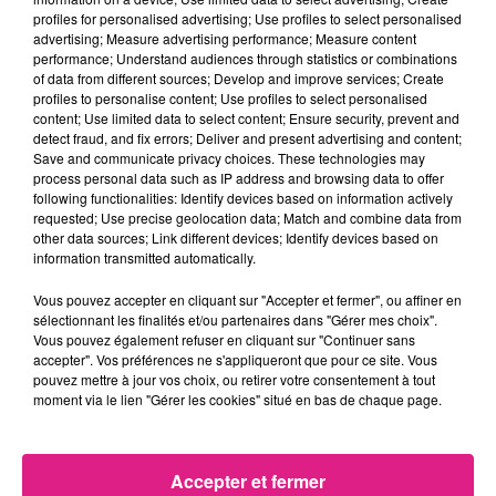
profiles for personalised advertising; Use profiles to select personalised
— Ville de Thionville (@VilleThionville)
October 19,
advertising; Measure advertising performance; Measure content
2020
performance; Understand audiences through statistics or combinations
of data from different sources; Develop and improve services; Create
A PARTIR DE QUELLE HEURE EST-IL OBLIGATOIRE ?
profiles to personalise content; Use profiles to select personalised
content; Use limited data to select content; Ensure security, prevent and
Selon la
préfecture de Moselle
, que ce soit à Metz,
detect fraud, and fix errors; Deliver and present advertising and content;
Montigny-lès-Metz ou Thionville, le masque n'est pas
Save and communicate privacy choices. These technologies may
process personal data such as IP address and browsing data to offer
imposé à toutes heures, mais il l'est durant les
following functionalities: Identify devices based on information actively
mêmes plages horaires que celles établies
requested; Use precise geolocation data; Match and combine data from
précédemment au centre de la capitale lorraine. A
other data sources; Link different devices; Identify devices based on
information transmitted automatically.
savoir de 10h à 20h, du dimanche au mercredi, et de
10h à 2h du matin du jeudi au samedi.
Vous pouvez accepter en cliquant sur "Accepter et fermer", ou affiner en
sélectionnant les finalités et/ou partenaires dans "Gérer mes choix".
Le port du masque est primordial. Dans l'intérêt du
Vous pouvez également refuser en cliquant sur "Continuer sans
tous et pour faciliter le travail des soignants,
accepter". Vos préférences ne s'appliqueront que pour ce site. Vous
protégeons-nous.
pic.twitter.com/MMxfbUnAfI
pouvez mettre à jour vos choix, ou retirer votre consentement à tout
moment via le lien "Gérer les cookies" situé en bas de chaque page.
— Police nationale 57 (@PoliceNat57)
October 19,
2020
FIL ACTUS
Accepter et fermer