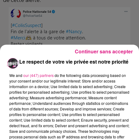
de cette alerte.
Continuer sans accepter
Le respect de votre vie privée est notre priorité
We and
our (447) partners
do the following data processing based on
your consent and/or our legitimate interest: Store and/or access
information on a device; Use limited data to select advertising; Create
profiles for personalised advertising; Use profiles to select personalised
advertising; Measure advertising performance; Measure content
performance; Understand audiences through statistics or combinations
of data from different sources; Develop and improve services; Create
profiles to personalise content; Use profiles to select personalised
content; Use limited data to select content; Ensure security, prevent and
detect fraud, and fix errors; Deliver and present advertising and content;
A Metz, un colis suspect avait déjà fait l'actualité ce
Save and communicate privacy choices. These technologies may
vendredi 30 octobre 2020 au niveau de
l'Eglise
process personal data such as IP address and browsing data to offer