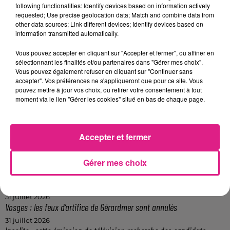
following functionalities: Identify devices based on information actively
Saint-Martin
. Ici aussi,
un sac de voyage a été
requested; Use precise geolocation data; Match and combine data from
abandonné
. Il avait ensuite
été découvert par
other data sources; Link different devices; Identify devices based on
le
prêtre
du monument religieux.
information transmitted automatically.
FIL ACTUS
Vous pouvez accepter en cliquant sur "Accepter et fermer", ou affiner en
sélectionnant les finalités et/ou partenaires dans "Gérer mes choix".
Vous pouvez également refuser en cliquant sur "Continuer sans
5 août 2026
accepter". Vos préférences ne s'appliqueront que pour ce site. Vous
Casting de Woof : l'Euro-Métropole de Metz part à la recherche de...
pouvez mettre à jour vos choix, ou retirer votre consentement à tout
moment via le lien "Gérer les cookies" situé en bas de chaque page.
4 août 2026
Officiel : Gauthier Hein quitte le FC Metz pour l'OGC Nice
4 août 2026
Officiel : le lac de Madine reporte son feu d’artifice
Accepter et fermer
4 août 2026
Eclipse Solaire du 12 août : où voir ce phénomène en Lorraine ?
Gérer mes choix
31 juillet 2026
Chalets de Noël solidaires : la ville de Metz lance un appel à...
31 juillet 2026
Vosges : les feux d’artifice de Gérardmer sont annulés
31 juillet 2026