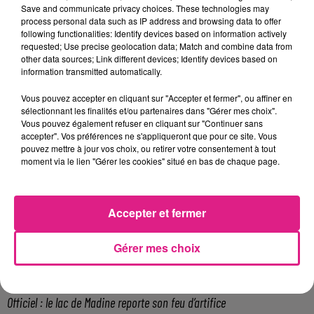
Save and communicate privacy choices. These technologies may
process personal data such as IP address and browsing data to offer
following functionalities: Identify devices based on information actively
requested; Use precise geolocation data; Match and combine data from
other data sources; Link different devices; Identify devices based on
information transmitted automatically.
Vous pouvez accepter en cliquant sur "Accepter et fermer", ou affiner en
Crédit :
D!rect FM
sélectionnant les finalités et/ou partenaires dans "Gérer mes choix".
FIL ACTUS
Vous pouvez également refuser en cliquant sur "Continuer sans
accepter". Vos préférences ne s'appliqueront que pour ce site. Vous
pouvez mettre à jour vos choix, ou retirer votre consentement à tout
9h19
moment via le lien "Gérer les cookies" situé en bas de chaque page.
Lorraine : une journée pas comme les autres au Parc animalier de...
6 août 2026
Metz : une distribution de lunette gratuite pour voir l’éclipse
Accepter et fermer
5 août 2026
Casting de Woof : l'Euro-Métropole de Metz part à la recherche de...
Gérer mes choix
4 août 2026
Officiel : Gauthier Hein quitte le FC Metz pour l'OGC Nice
4 août 2026
Officiel : le lac de Madine reporte son feu d’artifice