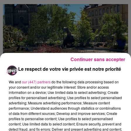
Continuer sans accepter
Crédit :
D!rect FM
Le respect de votre vie privée est notre priorité
We and
our (447) partners
do the following data processing based on
your consent and/or our legitimate interest: Store and/or access
information on a device; Use limited data to select advertising; Create
profiles for personalised advertising; Use profiles to select personalised
advertising; Measure advertising performance; Measure content
performance; Understand audiences through statistics or combinations
of data from different sources; Develop and improve services; Create
profiles to personalise content; Use profiles to select personalised
content; Use limited data to select content; Ensure security, prevent and
detect fraud, and fix errors; Deliver and present advertising and content;