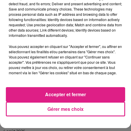
detect fraud, and fix errors; Deliver and present advertising and content;
Save and communicate privacy choices. These technologies may
process personal data such as IP address and browsing data to offer
following functionalities: Identify devices based on information actively
requested; Use precise geolocation data; Match and combine data from
other data sources; Link different devices; Identify devices based on
information transmitted automatically.
Vous pouvez accepter en cliquant sur "Accepter et fermer", ou affiner en
sélectionnant les finalités et/ou partenaires dans "Gérer mes choix".
Crédit :
Ville_de_Metz
Vous pouvez également refuser en cliquant sur "Continuer sans
FIL ACTUS
accepter". Vos préférences ne s'appliqueront que pour ce site. Vous
pouvez mettre à jour vos choix, ou retirer votre consentement à tout
moment via le lien "Gérer les cookies" situé en bas de chaque page.
7 août 2026
Lorraine : une journée pas comme les autres au Parc animalier de...
6 août 2026
Accepter et fermer
Metz : une distribution de lunette gratuite pour voir l’éclipse
5 août 2026
Gérer mes choix
Casting de Woof : l'Euro-Métropole de Metz part à la recherche de...
4 août 2026
Officiel : Gauthier Hein quitte le FC Metz pour l'OGC Nice