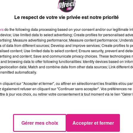
Le respect de votre vie privée est notre priorité
ers
do the following data processing based on your consent and/or our legitimate int
device; Use limited data to select advertising; Create profiles for personalised adver
vertising; Measure advertising performance; Measure content performance; Unders
ns of data from different sources; Develop and improve services; Create profiles to 
alised content; Use limited data to select content; Ensure security, prevent and detect
ertising and content; Save and communicate privacy choices. These technologies
and browsing data to offer following functionalities: Identify devices based on infor
eolocation data; Match and combine data from other data sources; Link different de
nsmitted automatically.
cliquant sur "Accepter et fermer", ou affiner en sélectionnant les finalités et/ou pa
 également refuser en cliquant sur "Continuer sans accepter". Vos préférences ne 
tre à jour vos choix, ou retirer votre consentement à tout moment via le lien "Gérer 
Gérer mes choix
Accepter et fermer