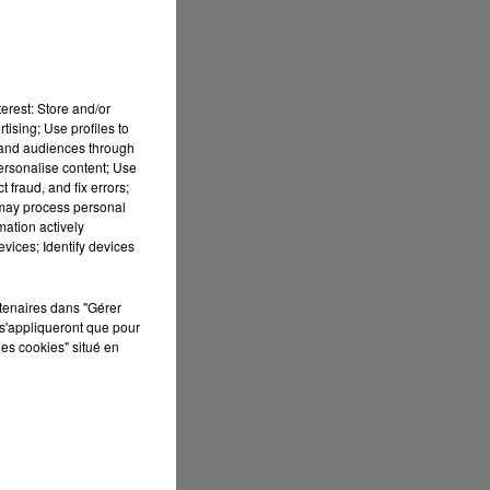
erest: Store and/or
tising; Use profiles to
tand audiences through
personalise content; Use
 fraud, and fix errors;
 may process personal
mation actively
vices; Identify devices
rtenaires dans "Gérer
s'appliqueront que pour
les cookies" situé en