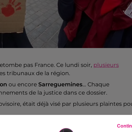
retombe pas France. Ce lundi soir,
plusieurs
es tribunaux de la région.
son
ou encore
Sarreguemines
... Chaque
nnements de la justice dans ce dossier.
visoire, était déjà visé par plusieurs plaintes po
ira ce mardi matin plusieurs ministres pour
Contin
tion des enfants et contre les violences