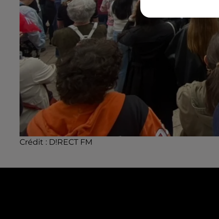
Crédit :
D!RECT FM