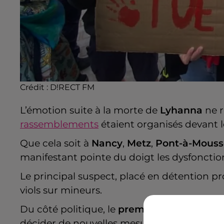
Crédit :
D!RECT FM
L’émotion suite à la morte de
Lyhanna
ne 
rassemblements
étaient organisés devant l
Que cela soit à
Nancy
,
Metz
,
Pont-à-Mous
manifestant pointe du doigt les dysfonctio
Le principal suspect, placé en détention pro
viols sur mineurs.
Du côté politique, le
premier ministre
réun
décider de nouvelles mesures pour la protec