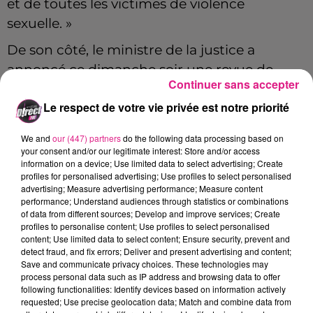
et de toutes les victimes de violence
sexuelle. »
De son côté, le ministre de la justice a
annoncé ce dimanche soir une revue de
Continuer sans accepter
70.000 plaintes
impliquant des enfants d’ici
Le respect de votre vie privée est notre priorité
au 14 juillet.
We and
our (447) partners
do the following data processing based on
your consent and/or our legitimate interest: Store and/or access
information on a device; Use limited data to select advertising; Create
profiles for personalised advertising; Use profiles to select personalised
Cet élément est masqué compte-tenu du refus
advertising; Measure advertising performance; Measure content
performance; Understand audiences through statistics or combinations
du dépôt de cookies que vous avez exprimé. Si
of data from different sources; Develop and improve services; Create
vous souhaitez l'afficher, merci de nous donner
profiles to personalise content; Use profiles to select personalised
votre accord en cliquant sur le bouton ci-
content; Use limited data to select content; Ensure security, prevent and
detect fraud, and fix errors; Deliver and present advertising and content;
dessous.
Save and communicate privacy choices. These technologies may
process personal data such as IP address and browsing data to offer
Afficher l'élément
following functionalities: Identify devices based on information actively
requested; Use precise geolocation data; Match and combine data from