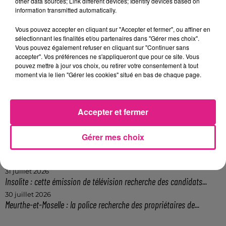
other data sources; Link different devices; Identify devices based on
FIL ACTUS
information transmitted automatically.
Vous pouvez accepter en cliquant sur "Accepter et fermer", ou affiner en
5 août 2026
sélectionnant les finalités et/ou partenaires dans "Gérer mes choix".
Casting de Woof : l'Euro-Métropole de Metz part à la recherche de...
Vous pouvez également refuser en cliquant sur "Continuer sans
4 août 2026
accepter". Vos préférences ne s'appliqueront que pour ce site. Vous
Officiel : Gauthier Hein quitte le FC Metz pour l'OGC Nice
pouvez mettre à jour vos choix, ou retirer votre consentement à tout
moment via le lien "Gérer les cookies" situé en bas de chaque page.
4 août 2026
Officiel : le lac de Madine reporte son feu d’artifice
4 août 2026
Accepter et fermer
Eclipse Solaire du 12 août : où voir ce phénomène en Lorraine ?
31 juillet 2026
Chalets de Noël solidaires : la ville de Metz lance un appel à...
Gérer mes choix
31 juillet 2026
Vosges : les feux d’artifice de Gérardmer sont annulés
31 juillet 2026
Insolite : cette émission de télévision recherche des candidats...
30 juillet 2026
Meurthe-et-Moselle : la police recherche des propriétaires de...