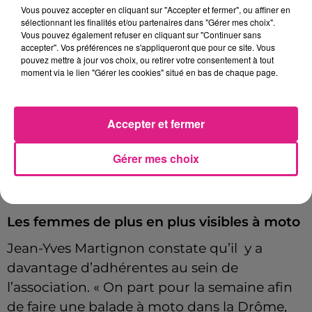
Vous pouvez accepter en cliquant sur "Accepter et fermer", ou affiner en
La journée de la moto, un événement peu
sélectionnant les finalités et/ou partenaires dans "Gérer mes choix".
connu
Vous pouvez également refuser en cliquant sur "Continuer sans
accepter". Vos préférences ne s'appliqueront que pour ce site. Vous
Le
21 juin est surtout connu pour la fête de
pouvez mettre à jour vos choix, ou retirer votre consentement à tout
moment via le lien "Gérer les cookies" situé en bas de chaque page.
la musique mais pas autant pour la journée
mondiale de la moto.
« Ce n’est pas très
médiatisé, même au sein de notre
Accepter et fermer
environnement », confie Jean-Yves
Martignon.
Gérer mes choix
Les femmes de plus en plus visibles à moto
Jean-Yves Martignon constate qu’il y a
davantage d’adhérentes au sein de
l’association. « On part pour la semaine afin
de faire une balade à moto dans la Drôme,