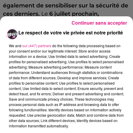
également de sensibiliser sur la sécurité de
ces derniers.
Le
6 juillet prochain,
l’association mosellane organise une sortie
Continuer sans accepter
à Dabo, dans les Vosges, car c’est un « très
Le respect de votre vie privée est notre priorité
beau site touristique ».
Le but est de
«
We and
our (447) partners
do the following data processing based on
réaliser un relais calmos ».
En général, des
your consent and/or our legitimate interest: Store and/or access
touristes français ou étrangers viennent, des
information on a device; Use limited data to select advertising; Create
profiles for personalised advertising; Use profiles to select personalised
boissons leur sont proposées pour entamer
advertising; Measure advertising performance; Measure content
une discussion, afin de sensibiliser les
performance; Understand audiences through statistics or combinations
of data from different sources; Develop and improve services; Create
motards sur leur comportement. « Souvent,
profiles to personalise content; Use profiles to select personalised
les jeunes motards aiment bien le bruit de la
content; Use limited data to select content; Ensure security, prevent and
detect fraud, and fix errors; Deliver and present advertising and content;
moto et slalomer avec. O
n leur fait
Save and communicate privacy choices. These technologies may
process personal data such as IP address and browsing data to offer
comprendre qu’il faut rester cool sur la
following functionalities: Identify devices based on information actively
route et que ce n’est pas un circuit
»,
requested; Use precise geolocation data; Match and combine data from
other data sources; Link different devices; Identify devices based on
déclare Jean-Yves Martignon.
information transmitted automatically.