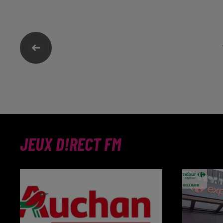
Grosse ambiance ce vendredi 23
L’animateur p
septembre 2022 à la BAM.
était à Metz 
septembre 2
JEUX D!RECT FM