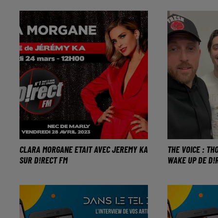
l'invité spécial de Jeremy Ka !
avec D!rectF
CLARA MORGANE ETAIT AVEC JEREMY KA
THE VOICE : T
SUR D!RECT FM
WAKE UP DE D!
Clara est de retour en Lorraine
Le jeune lorr
l’émission d
mars 2023.