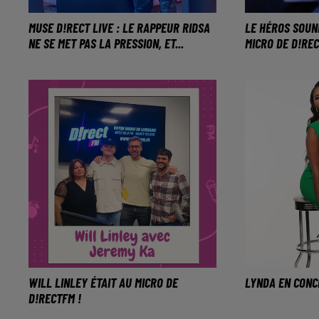
MUSE D!RECT LIVE : LE RAPPEUR RIDSA
LE HÉROS SOUN
NE SE MET PAS LA PRESSION, ET...
MICRO DE D!REC
Ridsa était sur la scène du Direct
Zach de Sou
Live, et le public était aux anges !
bien un héros
retourné la 
l'occasion de
WILL LINLEY ÉTAIT AU MICRO DE
LYNDA EN CONC
D!RECTFM !
Lynda sera en
Le chanteur Will Linley était
à 20H à L'au