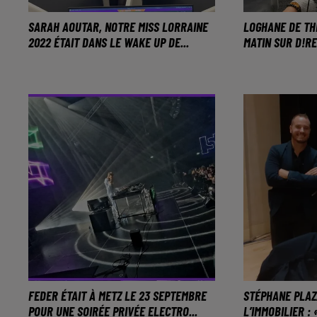
SARAH AOUTAR, NOTRE MISS LORRAINE
LOGHANE DE THE
2022 ÉTAIT DANS LE WAKE UP DE...
MATIN SUR D!R
Son élection, sa préparation pour
Une aventur
Miss France, une question
magique pour
raclette… Revivez le passage de
originaire de
cette jeune femme de 25 ans
dans nos studios.
FEDER ÉTAIT À METZ LE 23 SEPTEMBRE
STÉPHANE PLAZ
POUR UNE SOIRÉE PRIVÉE ELECTRO...
L’IMMOBILIER : 