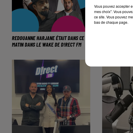
Vous pouvez accepter en 
mes choix". Vous pouvez
ce site. Vous pouvez met
bas de chaque page.
REDOUANNE HARJANE ÉTAIT DANS CE
ORILIA FICHTER
MATIN DANS LE WAKE DE D!RECT FM
FRANCE A UN IN
L'humoriste originaire de lorraine
Un talent qu
sera de retour à l'occasion de la
heures de tra
première édition du Festival
d'Humour à Metz.