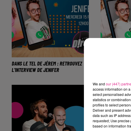
DANS LE TEL DE JÉREM : RETROUVEZ
L'INTERVIEW DE
L'INTERVIEW DE JENIFER
D!RECT FM
La chanteuse se produira le 3
Tentez égal
mars au Galaxie d'Amnéville.
vos places p
We and
our (447) partn
access information on a 
25 mars au Z
select personalised ad
statistics or combinatio
profiles to select person
Deliver and present adv
data such as IP address 
requested; Use precise g
based on information tra