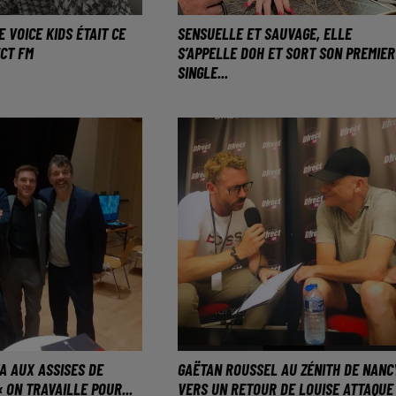
 VOICE KIDS ÉTAIT CE
SENSUELLE ET SAUVAGE, ELLE
ECT FM
S’APPELLE DOH ET SORT SON PREMIER
SINGLE...
e tout simplement
Une interview au micro de
 cette jeune fille
D!RECT FM
 Maizières-lès-Metz.
A AUX ASSISES DE
GAËTAN ROUSSEL AU ZÉNITH DE NANCY
« ON TRAVAILLE POUR...
VERS UN RETOUR DE LOUISE ATTAQUE