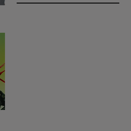
ct
lle