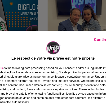
Contin
 BIG FLO ET OLI SUR
PHILIPPE CANDELORO : LE PLUS MESS
DES PARISIENS !
Le respect de votre vie privée est notre priorité
ement de gagner
En visite dans la région le
our leur concert du
patineur artistique Philippe
ers
do the following data processing based on your consent and/or our legitimate int
device; Use limited data to select advertising; Create profiles for personalised adver
énith de Nancy.
Candeloro est venu au micro d
vertising; Measure advertising performance; Measure content performance; Unders
Direct Fm
ns of data from different sources; Develop and improve services; Create profiles to 
alised content; Use limited data to select content; Ensure security, prevent and detect
ertising and content; Save and communicate privacy choices. These technologies
and browsing data to offer following functionalities: Identify devices based on infor
eolocation data; Match and combine data from other data sources; Link different de
nsmitted automatically.