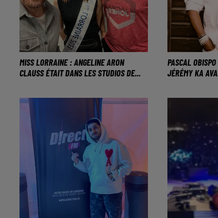
MISS LORRAINE : ANGELINE ARON
PASCAL OBISPO 
CLAUSS ÉTAIT DANS LES STUDIOS DE...
JÉRÉMY KA AVA
C’est elle qui représentera la
Pascal Obisp
région le 16 décembre 2023 à
FM avant son
l’élection de Miss France.
novembre au