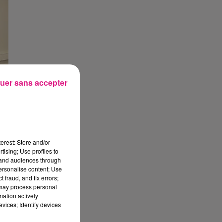
uer sans accepter
IN
erest: Store and/or
tising; Use profiles to
e
tand audiences through
personalise content; Use
 fraud, and fix errors;
 may process personal
mation actively
vices; Identify devices