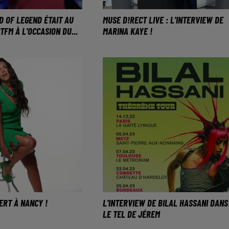
D OF LEGEND ÉTAIT AU
MUSE D!RECT LIVE : L'INTERVIEW DE
TFM À L'OCCASION DU...
MARINA KAYE !
nd of Legend est
Marina Kaye était au Muse D!re
 de la musique ! Il a
Live, et on a pu discuter avec e
scène du Muse à
!
 ce concert !
ERT À NANCY !
L'INTERVIEW DE BILAL HASSANI DANS
LE TEL DE JÉREM
 concert le 26 avril
Bilal Hassani sera bientot de
tre canal à Nancy