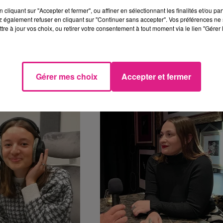
cliquant sur "Accepter et fermer", ou affiner en sélectionnant les finalités et/ou pa
 également refuser en cliquant sur "Continuer sans accepter". Vos préférences ne 
tre à jour vos choix, ou retirer votre consentement à tout moment via le lien "Gérer 
 (FINALISTE DE « LA
ENTRETIEN AVEC REDOUANE
CROYABLE TALENT »)...
BOUGHERABA, UN ARTISTE QUI MONTE 
Gérer mes choix
Accepter et fermer
i nécessite des
Son premier "stop" par la
vail.
Lorraine a affiché complet, " Ce
ne sera pas le dernier" affirme
Redouane Bougheraba.