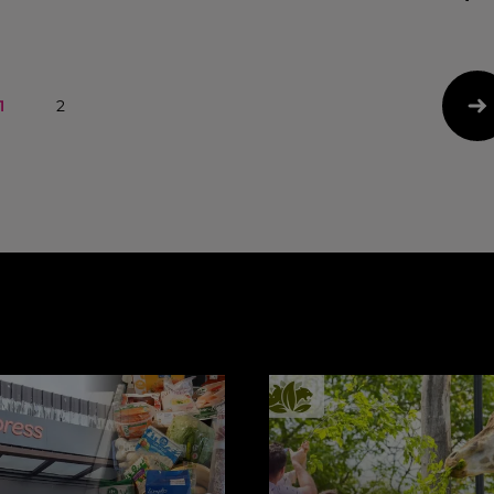
référé des français
L’artiste était ce samedi 18 juin
ce jeudi 22
sur la scène de l’Open Air avec
022.
Calogero.
1
2