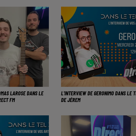
passage à Metz
M.
HOMAS LAROSE DANS LE
L'INTERVIEW DE GERONIMO DANS LE T
RECT FM
DE JÉREM
ain passera dans
Le lorraine revient sur le devan
e TF1 ce samedi 4
de la scène pour notre plus
grand plaisir.