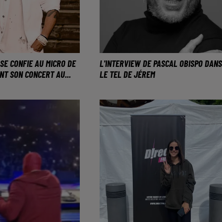
SE CONFIE AU MICRO DE
L'INTERVIEW DE PASCAL OBISPO DANS
NT SON CONCERT AU...
LE TEL DE JÉREM
o au micro de Direct
L'artiste se produira le 10
 concert le 10
novembre 2023 au Galaxie
 Galaxie Amnéville
d'Amnéville.