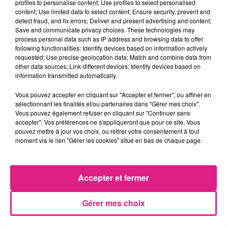
profiles to personalise content; Use profiles to select personalised
Facebook
École de Musique Charles
content; Use limited data to select content; Ensure security, prevent and
Boquet
. On vous attend nombreux ce
detect fraud, and fix errors; Deliver and present advertising and content;
Save and communicate privacy choices. These technologies may
vendredi 16 mai à 20h
, au
13 rue du Four
à
process personal data such as IP address and browsing data to offer
following functionalities: Identify devices based on information actively
Pont-à-Mousson.
requested; Use precise geolocation data; Match and combine data from
other data sources; Link different devices; Identify devices based on
information transmitted automatically.
Liza Chaconlon : directrice de l'école de musique
Charles Boquet de Pont-à-Mousson.
Vous pouvez accepter en cliquant sur "Accepter et fermer", ou affiner en
sélectionnant les finalités et/ou partenaires dans "Gérer mes choix".
Vous pouvez également refuser en cliquant sur "Continuer sans
accepter". Vos préférences ne s'appliqueront que pour ce site. Vous
pouvez mettre à jour vos choix, ou retirer votre consentement à tout
FIL ACTUS
moment via le lien "Gérer les cookies" situé en bas de chaque page.
9h19
Lorraine : une journée pas comme les autres au Parc animalier de...
Accepter et fermer
6 août 2026
Metz : une distribution de lunette gratuite pour voir l’éclipse
Gérer mes choix
5 août 2026
Casting de Woof : l'Euro-Métropole de Metz part à la recherche de...