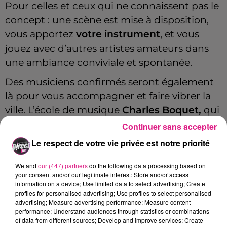
Pour celles et ceux qui ne connaissent pas le
concept : une scène est mise à disposition,
vous apportez
votre instrument
, et vous
jouez avec d’autres artistes amateurs dans
une ambiance conviviale et spontanée.
Des musiciens confirmés seront également
là pour vous accompagner et faire vibrer la
ville. L’école de musique
Charles Boquet,
qui
compte environ 300 élèves et 16 professeurs,
Continuer sans accepter
sera pleinement mobilisée pour cette
Le respect de votre vie privée est notre priorité
dernière session de l’année 2025. Les élèves
We and
our (447) partners
do the following data processing based on
participeront eux aussi à l’événement.
your consent and/or our legitimate interest: Store and/or access
information on a device; Use limited data to select advertising; Create
Et si vous préférez simplement profiter du
profiles for personalised advertising; Use profiles to select personalised
spectacle, l’entrée ne coûte que 5 euros !
advertising; Measure advertising performance; Measure content
performance; Understand audiences through statistics or combinations
Pour en savoir plus, rendez-vous sur la page
of data from different sources; Develop and improve services; Create