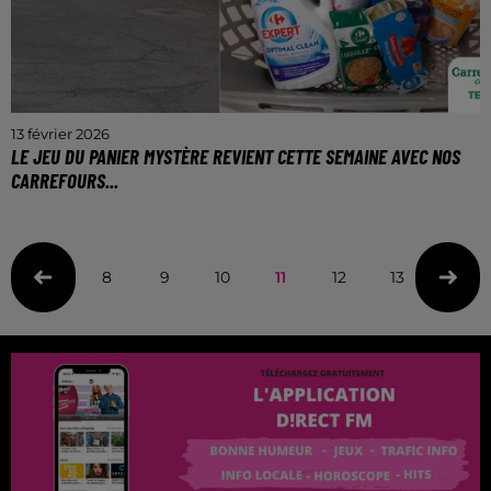
13 février 2026
LE JEU DU PANIER MYSTÈRE REVIENT CETTE SEMAINE AVEC NOS
CARREFOURS...
Cette semaine, découvrez le prix du contenu du
panier et remportez une carte cadeau de 100€ !
8
9
10
11
12
13
14