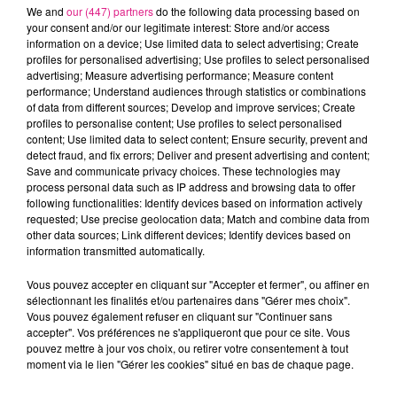
We and
our (447) partners
do the following data processing based on
your consent and/or our legitimate interest: Store and/or access
information on a device; Use limited data to select advertising; Create
profiles for personalised advertising; Use profiles to select personalised
advertising; Measure advertising performance; Measure content
performance; Understand audiences through statistics or combinations
of data from different sources; Develop and improve services; Create
profiles to personalise content; Use profiles to select personalised
content; Use limited data to select content; Ensure security, prevent and
detect fraud, and fix errors; Deliver and present advertising and content;
Save and communicate privacy choices. These technologies may
process personal data such as IP address and browsing data to offer
following functionalities: Identify devices based on information actively
requested; Use precise geolocation data; Match and combine data from
other data sources; Link different devices; Identify devices based on
20 février 2026
information transmitted automatically.
A GAGNER : VOS PLACES POUR BLACK LEGENDS
Le mardi 17 mars au Galaxie d'Amnéville.
Vous pouvez accepter en cliquant sur "Accepter et fermer", ou affiner en
sélectionnant les finalités et/ou partenaires dans "Gérer mes choix".
Vous pouvez également refuser en cliquant sur "Continuer sans
accepter". Vos préférences ne s'appliqueront que pour ce site. Vous
pouvez mettre à jour vos choix, ou retirer votre consentement à tout
moment via le lien "Gérer les cookies" situé en bas de chaque page.