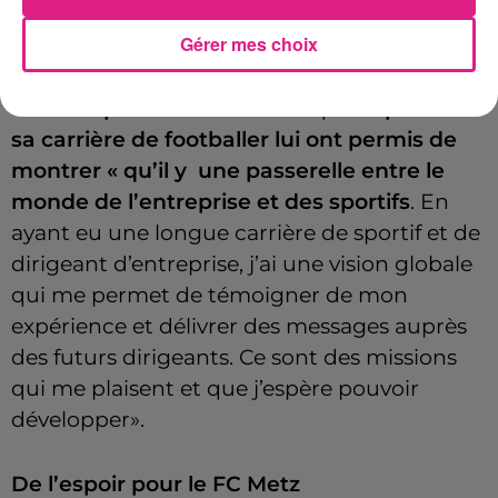
travail
Gérer mes choix
Sylvain Kastendeuch est actuellement
le
dirigeant de SK5, une boîte de consulting
en entreprise.
Les valeurs acquises
pendant
sa carrière de footballer lui ont permis de
montrer « qu’il y une passerelle entre le
monde de l’entreprise et des sportifs
. En
ayant eu une longue carrière de sportif et de
dirigeant d’entreprise, j’ai une vision globale
qui me permet de témoigner de mon
expérience et délivrer des messages auprès
des futurs dirigeants. Ce sont des missions
qui me plaisent et que j’espère pouvoir
développer».
De l’espoir pour le FC Metz