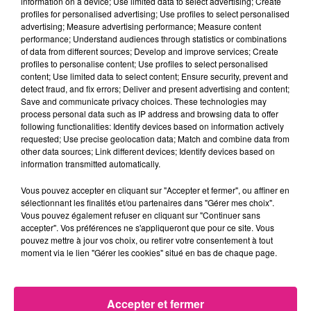
information on a device; Use limited data to select advertising; Create
profiles for personalised advertising; Use profiles to select personalised
En ce qui concerne le foot féminin, Sylvain
advertising; Measure advertising performance; Measure content
Kastendeuch est également confiant.
performance; Understand audiences through statistics or combinations
of data from different sources; Develop and improve services; Create
Malgré quelques améliorations, le sport
profiles to personalise content; Use profiles to select personalised
féminin ne représente que 5% de
content; Use limited data to select content; Ensure security, prevent and
detect fraud, and fix errors; Deliver and present advertising and content;
l’ensemble des retransmissions sportives.
Save and communicate privacy choices. These technologies may
« Jean-Michel Aulas, futur président de la
process personal data such as IP address and browsing data to offer
following functionalities: Identify devices based on information actively
Ligue de Football, va mettre en place des
requested; Use precise geolocation data; Match and combine data from
mesures qui vont permettre au football
other data sources; Link different devices; Identify devices based on
information transmitted automatically.
féminin de trouver une meilleure place. Le
premier championnat de France et la future
Vous pouvez accepter en cliquant sur "Accepter et fermer", ou affiner en
sélectionnant les finalités et/ou partenaires dans "Gérer mes choix".
équipe de France féminine de football seront
Vous pouvez également refuser en cliquant sur "Continuer sans
accepter". Vos préférences ne s'appliqueront que pour ce site. Vous
télévisées », affirme-t-il.
pouvez mettre à jour vos choix, ou retirer votre consentement à tout
moment via le lien "Gérer les cookies" situé en bas de chaque page.
Les valeurs du football dans le monde du
Accepter et fermer