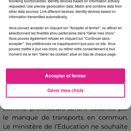
following functionalities: Identify devices based on information actively
personnel hospitalier de se rendre sur
requested; Use precise geolocation data; Match and combine data from
other data sources; Link different devices; Identify devices based on
place.
information transmitted automatically.
Initialement, une grève organisée par la
Vous pouvez accepter en cliquant sur "Accepter et fermer", ou affiner en
sélectionnant les finalités et/ou partenaires dans "Gérer mes choix".
FSU,
était prévue dès le mardi 17 janvier
Vous pouvez également refuser en cliquant sur "Continuer sans
concernant les salaires, les conditions de
accepter". Vos préférences ne s'appliqueront que pour ce site. Vous
pouvez mettre à jour vos choix, ou retirer votre consentement à tout
travail et la voie professionnelle.
moment via le lien "Gérer les cookies" situé en bas de chaque page.
L'organisation comme tous les autres
syndicats se mobilise afin de se joindre à
Accepter et fermer
la grève générale du 19 janvier.
Bon
nombre de classes, voire même d'écoles
Gérer mes choix
devraient rester fermés jeudis.
Elèves
comme professeurs seront touchés par
le manque de transports en commun.
Le ministère de l’Éducation ne souhaite