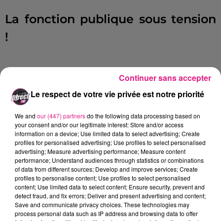
La fonction publique sous tension
!
La grève entraînera des perturbations
Continuer sans accepter
importantes et supplémentaires dans
Le respect de votre vie privée est notre priorité
les
hôpitaux
.
On le sait, les hôpitaux font
We and
our (447) partners
do the following data processing based on
face à une crise sans précédent.
La
your consent and/or our legitimate interest: Store and/or access
information on a device; Use limited data to select advertising; Create
majeure partie des soignants même
profiles for personalised advertising; Use profiles to select personalised
grévistes maintiendrons les soins aux
advertising; Measure advertising performance; Measure content
performance; Understand audiences through statistics or combinations
patients.
En revanche, l'accueil dans les
of data from different sources; Develop and improve services; Create
profiles to personalise content; Use profiles to select personalised
hôpitaux risque de s'aggraver davantage
content; Use limited data to select content; Ensure security, prevent and
particulièrement si la
grève dans les
detect fraud, and fix errors; Deliver and present advertising and content;
Save and communicate privacy choices. These technologies may
transports
, empêche une partie du
process personal data such as IP address and browsing data to offer