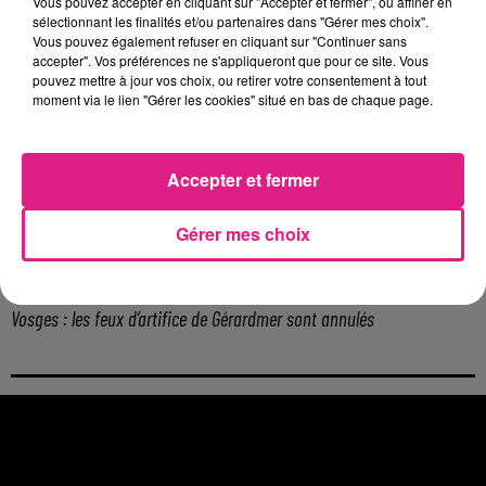
Vous pouvez accepter en cliquant sur "Accepter et fermer", ou affiner en
Metz : une distribution de lunette gratuite pour voir l’éclipse
sélectionnant les finalités et/ou partenaires dans "Gérer mes choix".
Vous pouvez également refuser en cliquant sur "Continuer sans
5 août 2026
accepter". Vos préférences ne s'appliqueront que pour ce site. Vous
Casting de Woof : l'Euro-Métropole de Metz part à la recherche de...
pouvez mettre à jour vos choix, ou retirer votre consentement à tout
4 août 2026
moment via le lien "Gérer les cookies" situé en bas de chaque page.
Officiel : Gauthier Hein quitte le FC Metz pour l'OGC Nice
4 août 2026
Officiel : le lac de Madine reporte son feu d’artifice
Accepter et fermer
4 août 2026
Eclipse Solaire du 12 août : où voir ce phénomène en Lorraine ?
Gérer mes choix
31 juillet 2026
Chalets de Noël solidaires : la ville de Metz lance un appel à...
31 juillet 2026
Vosges : les feux d’artifice de Gérardmer sont annulés