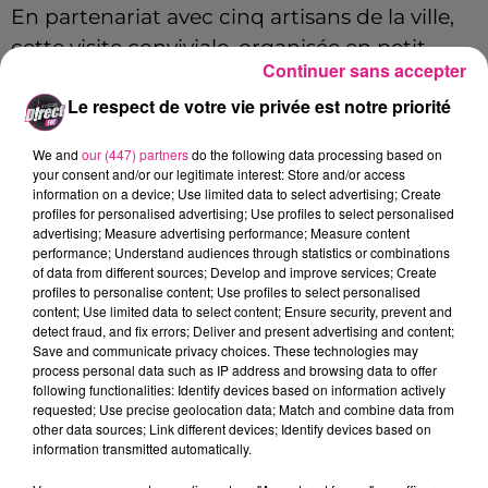
En partenariat avec cinq artisans de la ville,
cette visite conviviale, organisée en petit
Continuer sans accepter
groupe, vous permettra de découvrir
Le respect de votre vie privée est notre priorité
l'histoire des spécialités inventées à Nancy, et
des maisons qui perpétuent leur tradition.
We and
our (447) partners
do the following data processing based on
your consent and/or our legitimate interest: Store and/or access
information on a device; Use limited data to select advertising; Create
Marine Marquaite : guide conférencière et gérante de
profiles for personalised advertising; Use profiles to select personalised
"la madeleine".
advertising; Measure advertising performance; Measure content
performance; Understand audiences through statistics or combinations
of data from different sources; Develop and improve services; Create
profiles to personalise content; Use profiles to select personalised
content; Use limited data to select content; Ensure security, prevent and
D!RECT FM
detect fraud, and fix errors; Deliver and present advertising and content;
Crédit :
D!RECT FM
Save and communicate privacy choices. These technologies may
FIL ACTUS
process personal data such as IP address and browsing data to offer
following functionalities: Identify devices based on information actively
requested; Use precise geolocation data; Match and combine data from
other data sources; Link different devices; Identify devices based on
9h19
information transmitted automatically.
Lorraine : une journée pas comme les autres au Parc animalier de...
6 août 2026