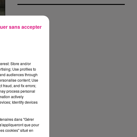
uer sans accepter
la
erest: Store and/or
tising; Use profiles to
tand audiences through
personalise content; Use
 fraud, and fix errors;
 may process personal
mation actively
vices; Identify devices
rtenaires dans "Gérer
s'appliqueront que pour
les cookies" situé en