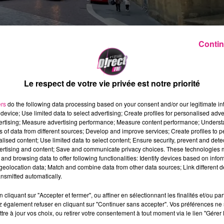
Contin
Le respect de votre vie privée est notre priorité
al Constellations 2021
et du
Festival Hop Hop Hop
,
la
de l’été »
avec
jusqu’au 19 septembre
des
concerts
, de 
ers
do the following data processing based on your consent and/or our legitimate int
device; Use limited data to select advertising; Create profiles for personalised adver
a en plein-air
programmées chaque semaine du
vertising; Measure advertising performance; Measure content performance; Unders
ns of data from different sources; Develop and improve services; Create profiles to 
alised content; Use limited data to select content; Ensure security, prevent and detect
proposition artistique et
mettent à l’honneur des
ertising and content; Save and communicate privacy choices. These technologies
st.
Cet évènement s’inscrit également dans le cadre du
and browsing data to offer following functionalities: Identify devices based on infor
eolocation data; Match and combine data from other data sources; Link different de
 de la reconnexion écologique des citoyens.
nsmitted automatically.
 ligne
ou
par téléphone
pour assister à
l’une des
cliquant sur "Accepter et fermer", ou affiner en sélectionnant les finalités et/ou pa
as pu vous inscrire, n’hésitez pas à vous présenter au
 également refuser en cliquant sur "Continuer sans accepter". Vos préférences ne 
istribuées
, la programmation s'adapte à l’évolution des
tre à jour vos choix, ou retirer votre consentement à tout moment via le lien "Gérer 