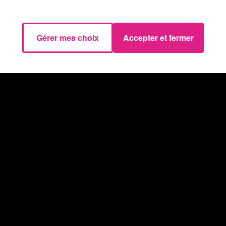
la programmation
« des rendez-vous culturels de l’été »
t.
Gérer mes choix
Accepter et fermer