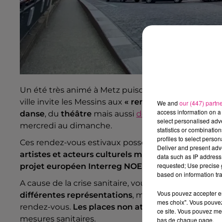
Un été très animé à Metz puisqu’en plus du
Festiv
ville invite les Messins aux
« rendez-vous culturels 
We and
our (447) partn
access information on a 
danse
, du
théâtre
mais aussi
des séances de ciném
select personalised ad
mercredi au dimanche.
statistics or combinatio
profiles to select person
Ces rendez-vous estivaux possèdent une très large 
Deliver and present adv
artistes et acteurs culturels messins et du Grand E
data such as IP address 
requested; Use precise g
projet européen
Interreg NOE-NOAH
sur le thème
based on information tra
A cause de la crise sanitaire, vous devez
réserver en
Vous pouvez accepter en 
différentes représentations
, mais si vous n’avez p
mes choix". Vous pouvez
rendez-vous.
Les places non attribuées seront red
ce site. Vous pouvez met
mesures sanitaires.
bas de chaque page.