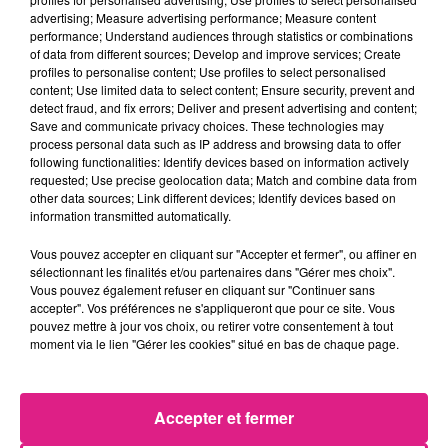
direct avec un cv. Ces derniers peuvent
advertising; Measure advertising performance; Measure content
performance; Understand audiences through statistics or combinations
repartir avec de nouveaux contacts et
of data from different sources; Develop and improve services; Create
postuler par mail.
Chadia est diplômée de
profiles to personalise content; Use profiles to select personalised
content; Use limited data to select content; Ensure security, prevent and
licence en management.
Celle-ci a déjà été
detect fraud, and fix errors; Deliver and present advertising and content;
à des
job dating
. Elle n’a pas trouvé
Save and communicate privacy choices. These technologies may
process personal data such as IP address and browsing data to offer
d’emplois qui lui conviennent mais cela lui
following functionalities: Identify devices based on information actively
permet de « s’ouvrir de champs de
requested; Use precise geolocation data; Match and combine data from
other data sources; Link different devices; Identify devices based on
possibilités ».
information transmitted automatically.
Vous pouvez accepter en cliquant sur "Accepter et fermer", ou affiner en
Des enquêtes de satisfactions sont soumises
sélectionnant les finalités et/ou partenaires dans "Gérer mes choix".
Vous pouvez également refuser en cliquant sur "Continuer sans
aux étudiants mais aussi aux intervenants
accepter". Vos préférences ne s'appliqueront que pour ce site. Vous
des entreprises.
Malory Giannone,
déclare
pouvez mettre à jour vos choix, ou retirer votre consentement à tout
moment via le lien "Gérer les cookies" situé en bas de chaque page.
que les entreprises ont un « bon rapport
avec les partenaires. Nous rencontrons peu
de difficulté avec elles ». Une cofondatrice
Accepter et fermer
d’une start-up qui permet de favoriser la