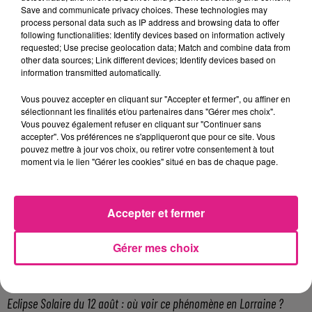
Save and communicate privacy choices. These technologies may
cadre des nuits celtiques.
process personal data such as IP address and browsing data to offer
following functionalities: Identify devices based on information actively
Pour l’entrée, comptez débourser 7 euros
requested; Use precise geolocation data; Match and combine data from
en tarif plein, 5,50 euros en tarif réduit, pour
other data sources; Link different devices; Identify devices based on
information transmitted automatically.
les enfants de moins de 16 ans, c’est gratuit.
Il est possible de se restaurer sur place.
Vous pouvez accepter en cliquant sur "Accepter et fermer", ou affiner en
sélectionnant les finalités et/ou partenaires dans "Gérer mes choix".
FIL ACTUS
Vous pouvez également refuser en cliquant sur "Continuer sans
accepter". Vos préférences ne s'appliqueront que pour ce site. Vous
pouvez mettre à jour vos choix, ou retirer votre consentement à tout
6 août 2026
moment via le lien "Gérer les cookies" situé en bas de chaque page.
Metz : une distribution de lunette gratuite pour voir l’éclipse
5 août 2026
Casting de Woof : l'Euro-Métropole de Metz part à la recherche de...
Accepter et fermer
4 août 2026
Officiel : Gauthier Hein quitte le FC Metz pour l'OGC Nice
Gérer mes choix
4 août 2026
Officiel : le lac de Madine reporte son feu d’artifice
4 août 2026
Eclipse Solaire du 12 août : où voir ce phénomène en Lorraine ?