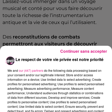
Laissez-vous immerger dans un voyage
musical et conté pour vous faire découvrir
toute la richesse de l’instrumentarium
antique et la vie de ceux qui l’utilisaient.
Des
reconstitutions de combats
permettront aux visiteurs de découvrir
l’équipement militaire et les techniques de
Continuer sans accepter
confrontation guerrière.
Le respect de votre vie privée est notre priorité
La nouveauté cette année,
c’est le marché
We and
our (447) partners
do the following data processing based on
du terroir et de la cervoise, suivi d’une
your consent and/or our legitimate interest: Store and/or access
information on a device; Use limited data to select advertising; Create
conférence sur la bière. Rendez-vous le 28
profiles for personalised advertising; Use profiles to select personalised
juin, à 17h
.
Vous pourrez également danser
advertising; Measure advertising performance; Measure content
performance; Understand audiences through statistics or combinations
sur des notes celtiques puisque le concert
of data from different sources; Develop and improve services; Create
Celt & Pepper et Doolin’ sera organisé, le 29
profiles to personalise content; Use profiles to select personalised
content; Use limited data to select content; Ensure security, prevent and
juin dès 19h30. Un concert qui a lieu dans le
detect fraud, and fix errors; Deliver and present advertising and content;