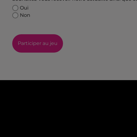
Oui
Non
Participer au jeu