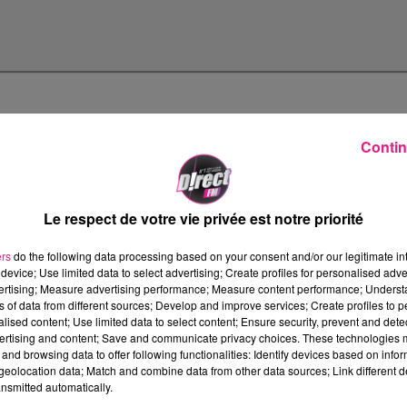
Contin
Le respect de votre vie privée est notre priorité
ers
do the following data processing based on your consent and/or our legitimate int
device; Use limited data to select advertising; Create profiles for personalised adver
vertising; Measure advertising performance; Measure content performance; Unders
ns of data from different sources; Develop and improve services; Create profiles to 
alised content; Use limited data to select content; Ensure security, prevent and detect
ertising and content; Save and communicate privacy choices. These technologies
and browsing data to offer following functionalities: Identify devices based on infor
eolocation data; Match and combine data from other data sources; Link different de
nsmitted automatically.