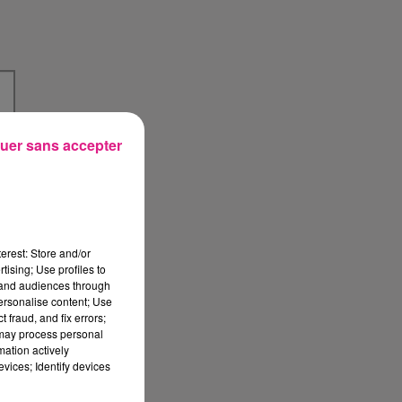
uer sans accepter
erest: Store and/or
tising; Use profiles to
tand audiences through
personalise content; Use
 fraud, and fix errors;
 may process personal
mation actively
vices; Identify devices