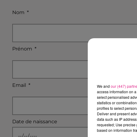
Nom
*
Prénom
*
Email
*
We and
our (447) partn
access information on a 
select personalised ad
statistics or combinatio
profiles to select person
Deliver and present adv
data such as IP address 
Date de naissance
requested; Use precise g
based on information tra