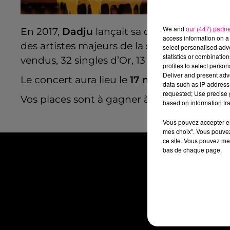
We and
our (447) partn
En 2017,
Dadju
lançait sa carrière solo. 5e
access information on a 
des artistes majeurs de la scène musicale 
select personalised ad
statistics or combinatio
vendus, 32 singles d’Or, 13 singles de Plati
profiles to select person
Deliver and present adv
Le concert aura lieu le
17 mars
prochain a
data such as IP address 
requested; Use precise g
Vos places sont à gagner à n'importe qua
based on information tra
Vous pouvez accepter en 
mes choix". Vous pouvez
ce site. Vous pouvez met
bas de chaque page.