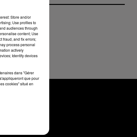
erest: Store and/or
tising; Use profiles to
s
tand audiences through
personalise content; Use
 fraud, and fix errors;
 may process personal
mation actively
vices; Identify devices
rtenaires dans "Gérer
s'appliqueront que pour
les cookies" situé en