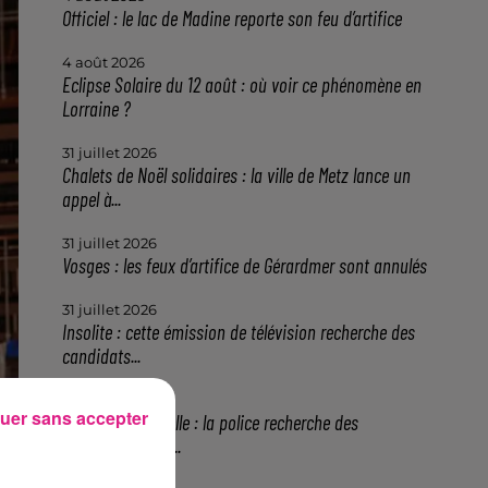
Officiel : le lac de Madine reporte son feu d’artifice
4 août 2026
Eclipse Solaire du 12 août : où voir ce phénomène en
Lorraine ?
31 juillet 2026
Chalets de Noël solidaires : la ville de Metz lance un
appel à...
31 juillet 2026
Vosges : les feux d’artifice de Gérardmer sont annulés
31 juillet 2026
Insolite : cette émission de télévision recherche des
candidats...
30 juillet 2026
uer sans accepter
Meurthe-et-Moselle : la police recherche des
propriétaires de...