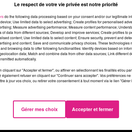
Le respect de votre vie privée est notre priorité
ers
do the following data processing based on your consent and/or our legitimate int
 ans plus tard, il s'impose désormais comme l’un
device; Use limited data to select advertising; Create profiles for personalised adver
de sa génération avec près d'un million d’album
vertising; Measure advertising performance; Measure content performance; Unders
ns of data from different sources; Develop and improve services; Create profiles to 
ne et 9 singles de Diamant !
alised content; Use limited data to select content; Ensure security, prevent and detect
ertising and content; Save and communicate privacy choices. These technologies
u
Zénith de Nancy
.
and browsing data to offer following functionalities: Identify devices based on infor
eolocation data; Match and combine data from other data sources; Link different de
nd sur
D!RECT FM
jusqu'au 16 mars inclus.
nsmitted automatically.
cliquant sur "Accepter et fermer", ou affiner en sélectionnant les finalités et/ou pa
 également refuser en cliquant sur "Continuer sans accepter". Vos préférences ne 
tre à jour vos choix, ou retirer votre consentement à tout moment via le lien "Gérer 
Gérer mes choix
Accepter et fermer