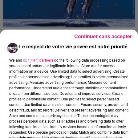
Continuer sans accepter
“SUPERNOVA 2023”, le nouveau spectacle
Le respect de votre vie privée est notre priorité
d’
Holiday on Ice
est un véritable hymne à la
vie. Oubliez cette triste Terre le temps d’un
We and
our (447) partners
do the following data processing based on
spectacle, et laissez-vous entrainer aux
your consent and/or our legitimate interest: Store and/or access
information on a device; Use limited data to select advertising; Create
confins des galaxies les plus reculées, dans
profiles for personalised advertising; Use profiles to select personalised
un univers fantastique où vivent en parfaite
advertising; Measure advertising performance; Measure content
performance; Understand audiences through statistics or combinations
harmonie, humains et créatures célestes
of data from different sources; Develop and improve services; Create
imaginaires.
profiles to personalise content; Use profiles to select personalised
content; Use limited data to select content; Ensure security, prevent and
Gagnez vos places pour Holliday On Ice aux
detect fraud, and fix errors; Deliver and present advertising and content;
Save and communicate privacy choices. These technologies may
Arènes de Metz
le 19 avril à 14h
dans le Wake
process personal data such as IP address and browsing data to offer
Up de Direct Fm.
following functionalities: Identify devices based on information actively
requested; Use precise geolocation data; Match and combine data from
other data sources; Link different devices; Identify devices based on