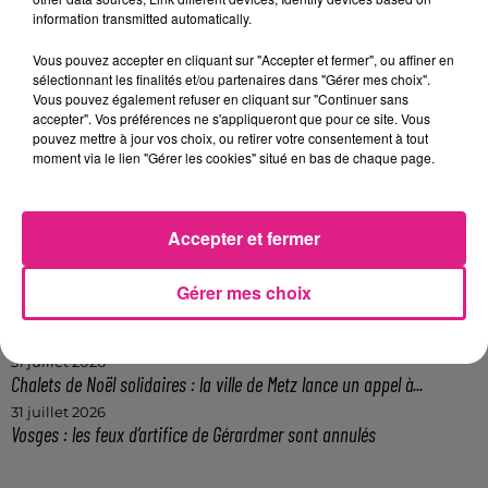
FIL ACTUS
information transmitted automatically.
Vous pouvez accepter en cliquant sur "Accepter et fermer", ou affiner en
7 août 2026
sélectionnant les finalités et/ou partenaires dans "Gérer mes choix".
Lorraine : une journée pas comme les autres au Parc animalier de...
Vous pouvez également refuser en cliquant sur "Continuer sans
6 août 2026
accepter". Vos préférences ne s'appliqueront que pour ce site. Vous
Metz : une distribution de lunette gratuite pour voir l’éclipse
pouvez mettre à jour vos choix, ou retirer votre consentement à tout
moment via le lien "Gérer les cookies" situé en bas de chaque page.
5 août 2026
Casting de Woof : l'Euro-Métropole de Metz part à la recherche de...
4 août 2026
Officiel : Gauthier Hein quitte le FC Metz pour l'OGC Nice
Accepter et fermer
4 août 2026
Officiel : le lac de Madine reporte son feu d’artifice
Gérer mes choix
4 août 2026
Eclipse Solaire du 12 août : où voir ce phénomène en Lorraine ?
31 juillet 2026
Chalets de Noël solidaires : la ville de Metz lance un appel à...
31 juillet 2026
Vosges : les feux d’artifice de Gérardmer sont annulés