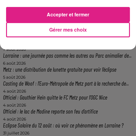
Participer au jeu
Accepter et fermer
Gérer mes choix
FIL ACTUS
7 août 2026
Lorraine : une journée pas comme les autres au Parc animalier de...
6 août 2026
Metz : une distribution de lunette gratuite pour voir l’éclipse
5 août 2026
Casting de Woof : l'Euro-Métropole de Metz part à la recherche de...
4 août 2026
Officiel : Gauthier Hein quitte le FC Metz pour l'OGC Nice
4 août 2026
Officiel : le lac de Madine reporte son feu d’artifice
4 août 2026
Eclipse Solaire du 12 août : où voir ce phénomène en Lorraine ?
31 juillet 2026