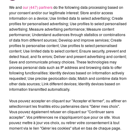
We and
our (447) partners
do the following data processing based on
Ville
*
your consent and/or our legitimate interest: Store and/or access
information on a device; Use limited data to select advertising; Create
profiles for personalised advertising; Use profiles to select personalised
advertising; Measure advertising performance; Measure content
performance; Understand audiences through statistics or combinations
of data from different sources; Develop and improve services; Create
profiles to personalise content; Use profiles to select personalised
Téléphone
*
content; Use limited data to select content; Ensure security, prevent and
detect fraud, and fix errors; Deliver and present advertising and content;
Save and communicate privacy choices. These technologies may
process personal data such as IP address and browsing data to offer
following functionalities: Identify devices based on information actively
requested; Use precise geolocation data; Match and combine data from
Où voulez-vous voir ce spectacle? (Metz / Ludres)
*
other data sources; Link different devices; Identify devices based on
information transmitted automatically.
Vous pouvez accepter en cliquant sur "Accepter et fermer", ou affiner en
sélectionnant les finalités et/ou partenaires dans "Gérer mes choix".
Vous pouvez également refuser en cliquant sur "Continuer sans
accepter". Vos préférences ne s'appliqueront que pour ce site. Vous
pouvez mettre à jour vos choix, ou retirer votre consentement à tout
moment via le lien "Gérer les cookies" situé en bas de chaque page.