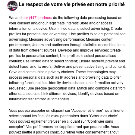
Le respect de votre vie privée est notre priorité
We and
our (447) partners
do the following data processing based on
your consent and/or our legitimate interest: Store and/or access
information on a device; Use limited data to select advertising; Create
profiles for personalised advertising; Use profiles to select personalised
Ville
*
advertising; Measure advertising performance; Measure content
performance; Understand audiences through statistics or combinations
of data from different sources; Develop and improve services; Create
profiles to personalise content; Use profiles to select personalised
content; Use limited data to select content; Ensure security, prevent and
detect fraud, and fix errors; Deliver and present advertising and content;
Téléphone
*
Save and communicate privacy choices. These technologies may
process personal data such as IP address and browsing data to offer
following functionalities: Identify devices based on information actively
requested; Use precise geolocation data; Match and combine data from
other data sources; Link different devices; Identify devices based on
information transmitted automatically.
Souhaitez-vous recevoir notre actualité ainsi que
Vous pouvez accepter en cliquant sur "Accepter et fermer", ou affiner en
celle de nos partenaires ?
sélectionnant les finalités et/ou partenaires dans "Gérer mes choix".
Vous pouvez également refuser en cliquant sur "Continuer sans
Oui
accepter". Vos préférences ne s'appliqueront que pour ce site. Vous
pouvez mettre à jour vos choix, ou retirer votre consentement à tout
Non