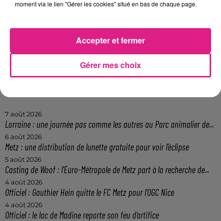
moment via le lien "Gérer les cookies" situé en bas de chaque page.
Accepter et fermer
Participer au jeu
Gérer mes choix
FIL ACTUS
7 août 2026
Lorraine : une journée pas comme les autres au Parc animalier de...
6 août 2026
Metz : une distribution de lunette gratuite pour voir l’éclipse
5 août 2026
Casting de Woof : l'Euro-Métropole de Metz part à la recherche de...
4 août 2026
Officiel : Gauthier Hein quitte le FC Metz pour l'OGC Nice
4 août 2026
Officiel : le lac de Madine reporte son feu d’artifice