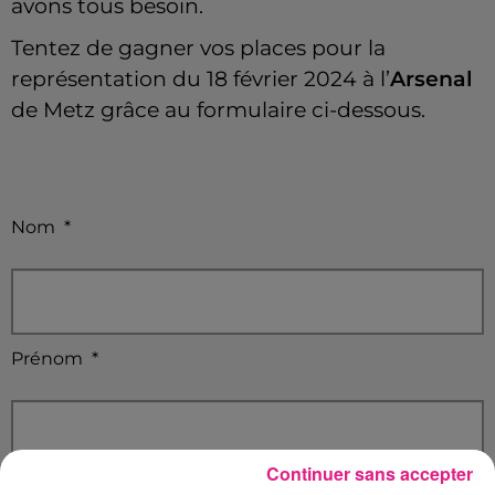
avons tous besoin.
Tentez de gagner vos places pour la
représentation du 18 février 2024 à l’
Arsenal
de Metz grâce au formulaire ci-dessous.
Nom
*
Prénom
*
Continuer sans accepter
Email
*