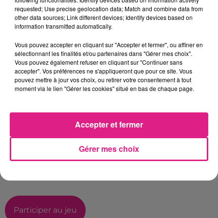
requested; Use precise geolocation data; Match and combine data from
Adresse
other data sources; Link different devices; Identify devices based on
information transmitted automatically.
Vous pouvez accepter en cliquant sur "Accepter et fermer", ou affiner en
sélectionnant les finalités et/ou partenaires dans "Gérer mes choix".
Vous pouvez également refuser en cliquant sur "Continuer sans
Téléphone
*
accepter". Vos préférences ne s'appliqueront que pour ce site. Vous
pouvez mettre à jour vos choix, ou retirer votre consentement à tout
moment via le lien "Gérer les cookies" situé en bas de chaque page.
Souhaitez-vous recevoir notre actualité ainsi que
Accepter et fermer
celle de nos partenaires ?
Gérer mes choix
Oui
Non
Participer au jeu