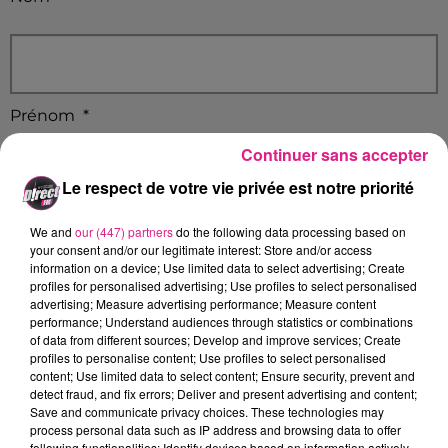
Prénom
*
Continuer sans accepter
Le respect de votre vie privée est notre priorité
We and
our (447) partners
do the following data processing based on
Email
*
your consent and/or our legitimate interest: Store and/or access
information on a device; Use limited data to select advertising; Create
profiles for personalised advertising; Use profiles to select personalised
advertising; Measure advertising performance; Measure content
performance; Understand audiences through statistics or combinations
of data from different sources; Develop and improve services; Create
Ville
*
profiles to personalise content; Use profiles to select personalised
content; Use limited data to select content; Ensure security, prevent and
detect fraud, and fix errors; Deliver and present advertising and content;
Save and communicate privacy choices. These technologies may
process personal data such as IP address and browsing data to offer
following functionalities: Identify devices based on information actively