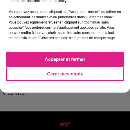
information transmitted automatically.
Vous pouvez accepter en cliquant sur "Accepter et fermer", ou affiner en
sélectionnant les finalités et/ou partenaires dans "Gérer mes choix".
L
e Zénith de Nancy
accueillera
Vanessa
Vous pouvez également refuser en cliquant sur "Continuer sans
accepter". Vos préférences ne s'appliqueront que pour ce site. Vous
Paradis
le
3 avril 2026
pour son grand retour
pouvez mettre à jour vos choix, ou retirer votre consentement à tout
sur scène. Avec un nouvel album aux
moment via le lien "Gérer les cookies" situé en bas de chaque page.
sonorités pop et soul, l’artiste revient à ce qui
fait l’essence de sa musique : élégance,
Accepter et fermer
douceur et émotion.
Gérer mes choix
Un concert intime et envoûtant en
perspective.. Les places risquent de partir
très vite !