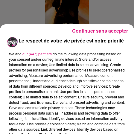
Continuer sans accepter
Le respect de votre vie privée est notre priorité
Ajouter à votre calendrier
We and
our (447) partners
do the following data processing based on
your consent and/or our legitimate interest: Store and/or access
du
3 avril 2026 à 20h00
information on a device; Use limited data to select advertising; Create
Date
profiles for personalised advertising; Use profiles to select personalised
au
3 avril 2026 à 22h00
advertising; Measure advertising performance; Measure content
performance; Understand audiences through statistics or combinations
of data from different sources; Develop and improve services; Create
profiles to personalise content; Use profiles to select personalised
content; Use limited data to select content; Ensure security, prevent and
Zenith de Nancy
Lieu
detect fraud, and fix errors; Deliver and present advertising and content;
54000
Nancy
Save and communicate privacy choices. These technologies may
process personal data such as IP address and browsing data to offer
following functionalities: Identify devices based on information actively
requested; Use precise geolocation data; Match and combine data from
Tarif
Payant
other data sources; Link different devices; Identify devices based on