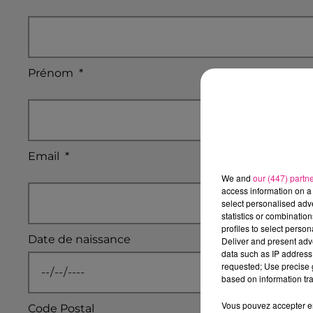
Prénom
*
Email
*
We and
our (447) partn
access information on a 
select personalised ad
statistics or combinatio
profiles to select person
Date de naissance
Deliver and present adv
data such as IP address 
requested; Use precise g
based on information tra
Vous pouvez accepter en 
Code Postal