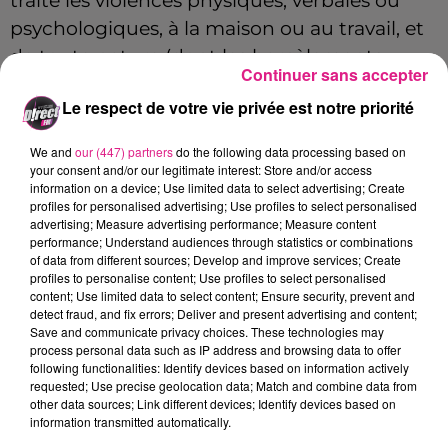
traite les violences physiques, verbales ou
psychologiques, à la maison ou au travail, et
de toute nature (dont les harcèlements
Continuer sans accepter
sexuels, les coups et blessures et les viols).
Le respect de votre vie privée est notre priorité
Pour les situations d'urgence, contactez le
17
(police secours) ou le 15 (urgence santé).
We and
our (447) partners
do the following data processing based on
your consent and/or our legitimate interest: Store and/or access
information on a device; Use limited data to select advertising; Create
profiles for personalised advertising; Use profiles to select personalised
advertising; Measure advertising performance; Measure content
performance; Understand audiences through statistics or combinations
of data from different sources; Develop and improve services; Create
profiles to personalise content; Use profiles to select personalised
content; Use limited data to select content; Ensure security, prevent and
detect fraud, and fix errors; Deliver and present advertising and content;
Save and communicate privacy choices. These technologies may
process personal data such as IP address and browsing data to offer
following functionalities: Identify devices based on information actively
requested; Use precise geolocation data; Match and combine data from
other data sources; Link different devices; Identify devices based on
information transmitted automatically.