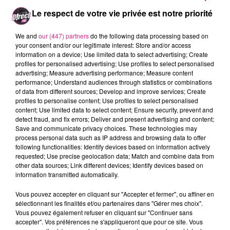
mettre en avant les métiers du web à travers
Le respect de votre vie privée est notre priorité
des conférences et des métiers de montage.
We and
our (447) partners
do the following data processing based on
Sami Boukermi : monteur vidéo.
your consent and/or our legitimate interest: Store and/or access
information on a device; Use limited data to select advertising; Create
profiles for personalised advertising; Use profiles to select personalised
advertising; Measure advertising performance; Measure content
performance; Understand audiences through statistics or combinations
Crédit :
D!RECT FM
of data from different sources; Develop and improve services; Create
FIL ACTUS
profiles to personalise content; Use profiles to select personalised
content; Use limited data to select content; Ensure security, prevent and
detect fraud, and fix errors; Deliver and present advertising and content;
Save and communicate privacy choices. These technologies may
7 août 2026
process personal data such as IP address and browsing data to offer
Lorraine : une journée pas comme les autres au Parc animalier de...
following functionalities: Identify devices based on information actively
6 août 2026
requested; Use precise geolocation data; Match and combine data from
Metz : une distribution de lunette gratuite pour voir l’éclipse
other data sources; Link different devices; Identify devices based on
information transmitted automatically.
5 août 2026
Casting de Woof : l'Euro-Métropole de Metz part à la recherche de...
Vous pouvez accepter en cliquant sur "Accepter et fermer", ou affiner en
4 août 2026
sélectionnant les finalités et/ou partenaires dans "Gérer mes choix".
Officiel : Gauthier Hein quitte le FC Metz pour l'OGC Nice
Vous pouvez également refuser en cliquant sur "Continuer sans
accepter". Vos préférences ne s'appliqueront que pour ce site. Vous
4 août 2026