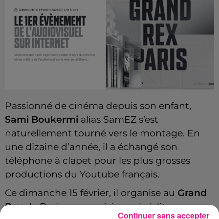
Passionné de cinéma depuis son enfant,
Sami Boukermi
alias SamEZ s’est
naturellement tourné vers le montage. En
une dizaine d’année, il a échangé son
téléphone à clapet pour les plus grosses
productions du Youtube français.
Ce dimanche 15 février, il organise au
Grand
Rex
de Paris une expérience inédite pour
Continuer sans accepter