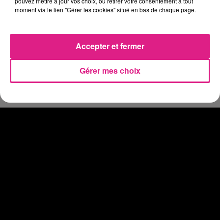
pouvez mettre à jour vos choix, ou retirer votre consentement à tout
Officiel : le lac de Madine reporte son feu d’artifice
moment via le lien "Gérer les cookies" situé en bas de chaque page.
4 août 2026
Eclipse Solaire du 12 août : où voir ce phénomène en Lorraine ?
31 juillet 2026
Accepter et fermer
Chalets de Noël solidaires : la ville de Metz lance un appel à...
31 juillet 2026
Gérer mes choix
Vosges : les feux d’artifice de Gérardmer sont annulés