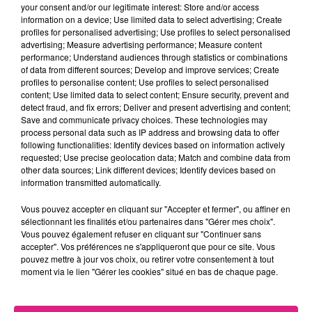
your consent and/or our legitimate interest: Store and/or access
Crédit :
D!RECT FM
information on a device; Use limited data to select advertising; Create
FIL ACTUS
profiles for personalised advertising; Use profiles to select personalised
advertising; Measure advertising performance; Measure content
performance; Understand audiences through statistics or combinations
7 août 2026
of data from different sources; Develop and improve services; Create
Lorraine : une journée pas comme les autres au Parc animalier de...
profiles to personalise content; Use profiles to select personalised
content; Use limited data to select content; Ensure security, prevent and
6 août 2026
detect fraud, and fix errors; Deliver and present advertising and content;
Metz : une distribution de lunette gratuite pour voir l’éclipse
Save and communicate privacy choices. These technologies may
process personal data such as IP address and browsing data to offer
5 août 2026
following functionalities: Identify devices based on information actively
Casting de Woof : l'Euro-Métropole de Metz part à la recherche de...
requested; Use precise geolocation data; Match and combine data from
4 août 2026
other data sources; Link different devices; Identify devices based on
Officiel : Gauthier Hein quitte le FC Metz pour l'OGC Nice
information transmitted automatically.
4 août 2026
Vous pouvez accepter en cliquant sur "Accepter et fermer", ou affiner en
Officiel : le lac de Madine reporte son feu d’artifice
sélectionnant les finalités et/ou partenaires dans "Gérer mes choix".
4 août 2026
Vous pouvez également refuser en cliquant sur "Continuer sans
Eclipse Solaire du 12 août : où voir ce phénomène en Lorraine ?
accepter". Vos préférences ne s'appliqueront que pour ce site. Vous
pouvez mettre à jour vos choix, ou retirer votre consentement à tout
31 juillet 2026
moment via le lien "Gérer les cookies" situé en bas de chaque page.
Chalets de Noël solidaires : la ville de Metz lance un appel à...
31 juillet 2026
Vosges : les feux d’artifice de Gérardmer sont annulés