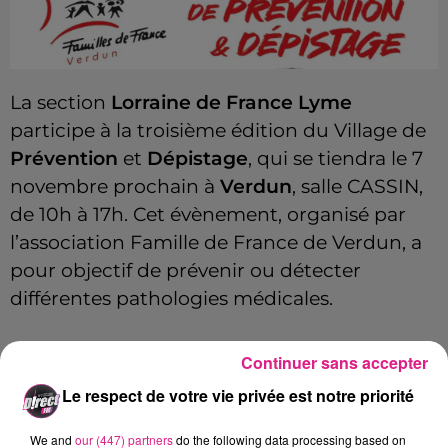
La section
Lorraine de France Lyme
participe à la troisième édition du Village de
Prévention
et
Dépistage
, qui se tiendra le 7
novembre prochain à
Verdun
, salle CASSIN,
de 10h à 17h. Cet évènement, organisé par
l’association Famille de France de Verdun, a
pour objectif de prévenir ou détecter
différentes pathologies médicales.
Stéphanie Pion : présidente de familles de France
Continuer sans accepter
Verdun.
Le respect de votre vie privée est notre priorité
We and
our (447) partners
do the following data processing based on