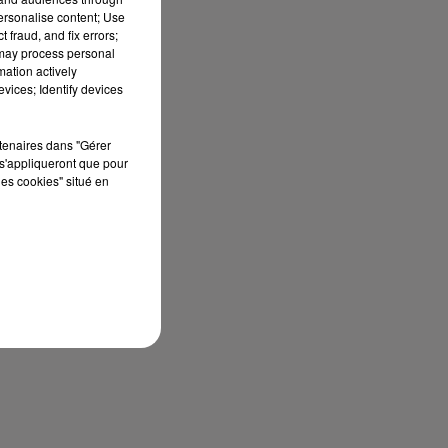
personalise content; Use
 fraud, and fix errors;
 may process personal
mation actively
vices; Identify devices
rtenaires dans "Gérer
s'appliqueront que pour
les cookies" situé en
t
et