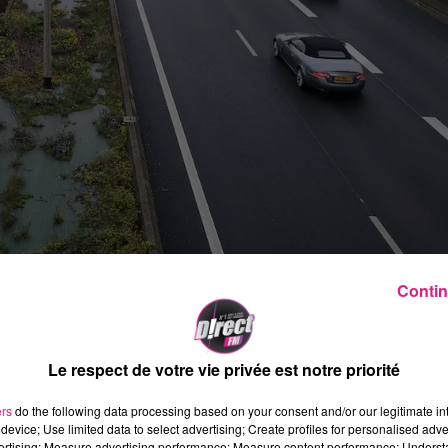
Contin
de l’
A31
avec cette ultime chantier ce week-end
a nuit du 9 au 10 octobre permettant le retrait
Le respect de votre vie privée est notre priorité
 reliant l’ancienne centrale situé sur les
ucture bien connue des automobilistes passe au-
ers
do the following data processing based on your consent and/or our legitimate int
device; Use limited data to select advertising; Create profiles for personalised adver
et mesure au total 2km.
vertising; Measure advertising performance; Measure content performance; Unders