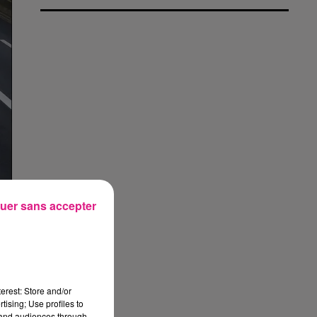
uer sans accepter
.
erest: Store and/or
tising; Use profiles to
tand audiences through