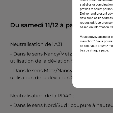
statistics or combinatio
profiles to select person
Deliver and present adv
data such as IP address 
requested; Use precise g
Du samedi 11/12 à partir de 21h e
based on information tra
Vous pouvez accepter en 
mes choix". Vous pouvez
Neutralisation de l'A31 :
ce site. Vous pouvez met
bas de chaque page.
- Dans le sens Nancy/Metz : coupure à hau
utilisation de la déviation S11.
- Dans le sens Metz/Nancy : coupure à hau
utilisation de la déviation S14.
Neutralisation de la RD40 :
- Dans le sens Nord/Sud : coupure à haute