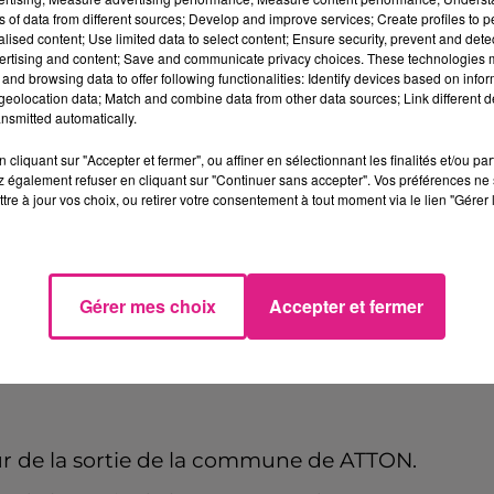
ns of data from different sources; Develop and improve services; Create profiles to 
alised content; Use limited data to select content; Ensure security, prevent and detect
ertising and content; Save and communicate privacy choices. These technologies
and browsing data to offer following functionalities: Identify devices based on infor
eolocation data; Match and combine data from other data sources; Link different de
t jusqu'au dimanche 12/12 à 11h
nsmitted automatically.
cliquant sur "Accepter et fermer", ou affiner en sélectionnant les finalités et/ou pa
 également refuser en cliquant sur "Continuer sans accepter". Vos préférences ne 
tre à jour vos choix, ou retirer votre consentement à tout moment via le lien "Gérer 
teur de la sortie de la commune de
CUSTINES
e
Gérer mes choix
Accepter et fermer
teur de la sortie de la commune de
LESMENILS
ur de la sortie de la commune de ATTON.